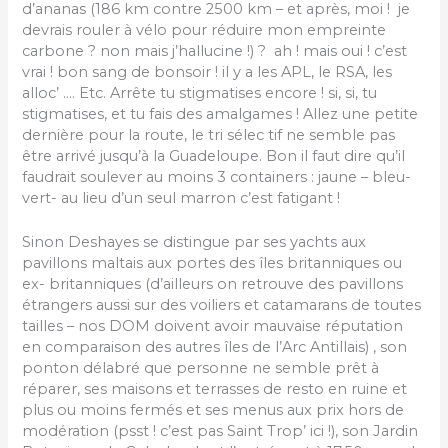
d’ananas (186 km contre 2500 km – et après, moi ! je
devrais rouler à vélo pour réduire mon empreinte
carbone ? non mais j’hallucine !) ? ah ! mais oui ! c’est
vrai ! bon sang de bonsoir ! il y a les APL, le RSA, les
alloc’ …. Etc. Arrête tu stigmatises encore ! si, si, tu
stigmatises, et tu fais des amalgames ! Allez une petite
dernière pour la route, le tri sélec tif ne semble pas
être arrivé jusqu’à la Guadeloupe. Bon il faut dire qu’il
faudrait soulever au moins 3 containers : jaune – bleu-
vert- au lieu d’un seul marron c’est fatigant !
Sinon Deshayes se distingue par ses yachts aux
pavillons maltais aux portes des îles britanniques ou
ex- britanniques (d’ailleurs on retrouve des pavillons
étrangers aussi sur des voiliers et catamarans de toutes
tailles – nos DOM doivent avoir mauvaise réputation
en comparaison des autres îles de l’Arc Antillais) , son
ponton délabré que personne ne semble prêt à
réparer, ses maisons et terrasses de resto en ruine et
plus ou moins fermés et ses menus aux prix hors de
modération (psst ! c’est pas Saint Trop’ ici !), son Jardin