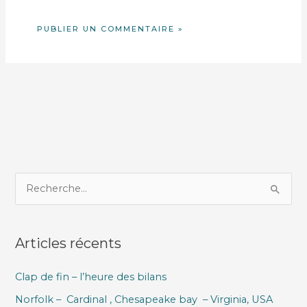
R
e
c
Articles récents
h
e
Clap de fin – l’heure des bilans
r
Norfolk – Cardinal , Chesapeake bay – Virginia, USA
c