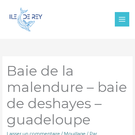
Aller
au
contenu
Baie de la
malendure – baie
de deshayes –
guadeloupe
Laisser un commentaire
/
Mouillage
/ Par