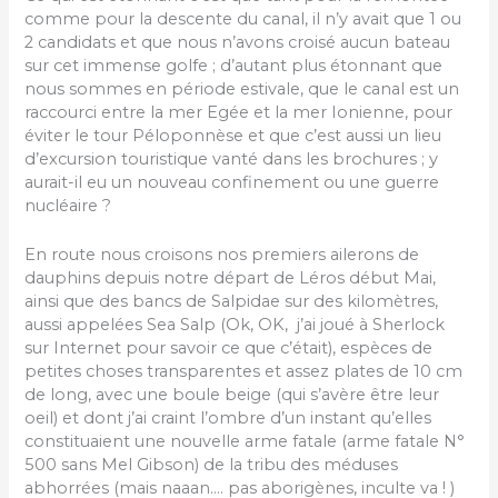
comme pour la descente du canal, il n’y avait que 1 ou
2 candidats et que nous n’avons croisé aucun bateau
sur cet immense golfe ; d’autant plus étonnant que
nous sommes en période estivale, que le canal est un
raccourci entre la mer Egée et la mer Ionienne, pour
éviter le tour Péloponnèse et que c’est aussi un lieu
d’excursion touristique vanté dans les brochures ; y
aurait-il eu un nouveau confinement ou une guerre
nucléaire ?
En route nous croisons nos premiers ailerons de
dauphins depuis notre départ de Léros début Mai,
ainsi que des bancs de Salpidae sur des kilomètres,
aussi appelées Sea Salp (Ok, OK, j’ai joué à Sherlock
sur Internet pour savoir ce que c’était), espèces de
petites choses transparentes et assez plates de 10 cm
de long, avec une boule beige (qui s’avère être leur
oeil) et dont j’ai craint l’ombre d’un instant qu’elles
constituaient une nouvelle arme fatale (arme fatale N°
500 sans Mel Gibson) de la tribu des méduses
abhorrées (mais naaan…. pas aborigènes, inculte va ! )