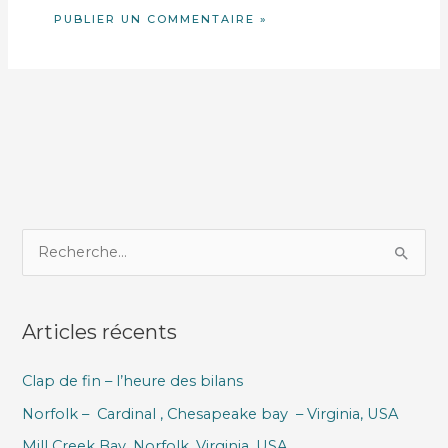
R
e
c
Articles récents
h
e
Clap de fin – l’heure des bilans
r
Norfolk – Cardinal , Chesapeake bay – Virginia, USA
c
h
Mill Creek Bay, Norfolk, Virginia, USA