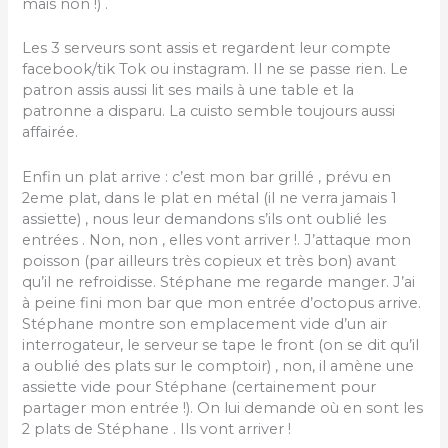
mais non !) .
Les 3 serveurs sont assis et regardent leur compte
facebook/tik Tok ou instagram. Il ne se passe rien. Le
patron assis aussi lit ses mails à une table et la
patronne a disparu. La cuisto semble toujours aussi
affairée.
Enfin un plat arrive : c’est mon bar grillé , prévu en
2eme plat, dans le plat en métal (il ne verra jamais 1
assiette) , nous leur demandons s’ils ont oublié les
entrées . Non, non , elles vont arriver !. J’attaque mon
poisson (par ailleurs très copieux et très bon) avant
qu’il ne refroidisse. Stéphane me regarde manger. J’ai
à peine fini mon bar que mon entrée d’octopus arrive.
Stéphane montre son emplacement vide d’un air
interrogateur, le serveur se tape le front (on se dit qu’il
a oublié des plats sur le comptoir) , non, il amène une
assiette vide pour Stéphane (certainement pour
partager mon entrée !). On lui demande où en sont les
2 plats de Stéphane . Ils vont arriver !