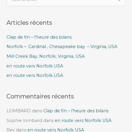
e
c
Articles récents
h
e
Clap de fin – l’heure des bilans
r
Norfolk – Cardinal , Chesapeake bay – Virginia, USA
c
h
Mill Creek Bay, Norfolk, Virginia, USA
e
en route vers Norfolk USA
r
en route vers Norfolk USA
:
Commentaires récents
LOMBARD
dans
Clap de fin – l’heure des bilans
Sophie lombard
dans
en route vers Norfolk USA
Rey
dans
en route vers Norfolk USA