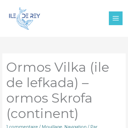
Aller
au
contenu
Ormos Vilka (ile
de lefkada) –
ormos Skrofa
(continent)
1 commentaire
/
Mouillage
,
Navigation
/ Par