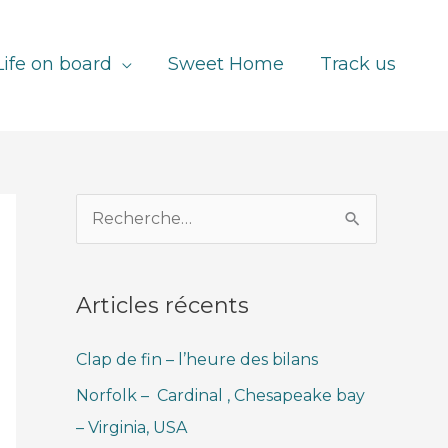
Life on board
Sweet Home
Track us
R
e
c
Articles récents
h
e
Clap de fin – l’heure des bilans
r
Norfolk – Cardinal , Chesapeake bay
c
– Virginia, USA
h