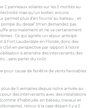
ue 2 panneaux solaires sur les 5 montés au
lectricité mais qu’un boitier, encore
ur permet plus d’en fournir au bateau ; et
e pompe du dessal’ (m’en demandez pas
chauffe anormalement et ne va certainement
èmes . Ce qui signifie un séjour anticipé
 à Fort Lauderdale en Floride, donc des
 USA en perspective par rapport à notre
ilisation à attendre des intervenants, des
 etc….sans parler du coût.
que pour cause de fenêtre de vents favorables
.
t plus de 5 semaines depuis notre arrivée au
pour des intervenants avec des installations
 (comme d’habitude, en bateau, travaux et
onasme), retour à la case départ il y a 2