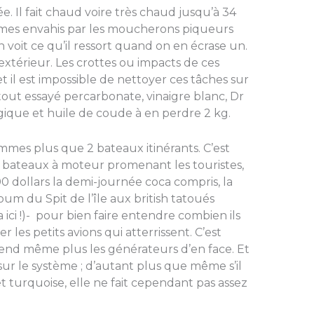
e. Il fait chaud voire très chaud jusqu’à 34
mes envahis par les moucherons piqueurs
voit ce qu’il ressort quand on en écrase un.
 l’extérieur. Les crottes ou impacts de ces
t il est impossible de nettoyer ces tâches sur
ai tout essayé percarbonate, vinaigre blanc, Dr
ique et huile de coude à en perdre 2 kg.
mmes plus que 2 bateaux itinérants. C’est
 bateaux à moteur promenant les touristes,
 100 dollars la demi-journée coca compris, la
 du Spit de l’île aux british tatoués
a ici !)- pour bien faire entendre combien ils
er les petits avions qui atterrissent. C’est
end même plus les générateurs d’en face. Et
sur le système ; d’autant plus que même s’il
et turquoise, elle ne fait cependant pas assez