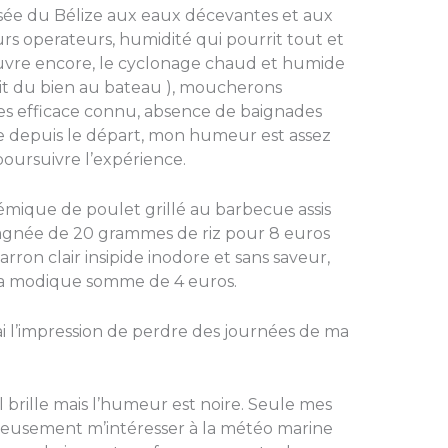
rsée du Bélize aux eaux décevantes et aux
urs operateurs, humidité qui pourrit tout et
couvre encore, le cyclonage chaud et humide
it du bien au bateau ), moucherons
es efficace connu, absence de baignades
ile depuis le départ, mon humeur est assez
poursuivre l’expérience.
némique de poulet grillé au barbecue assis
agnée de 20 grammes de riz pour 8 euros
rron clair insipide inodore et sans saveur,
la modique somme de 4 euros.
, j’ai l’impression de perdre des journées de ma
l brille mais l’humeur est noire. Seule mes
érieusement m’intéresser à la météo marine