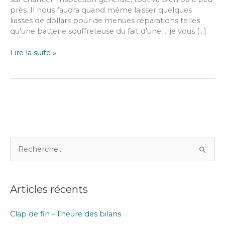
près. Il nous faudra quand même laisser quelques
liasses de dollars pour de menues réparations telles
qu’une batterie souffreteuse du fait d’une … je vous […]
Cardinal
Lire la suite »
–
Virginia
–
USA
R
e
c
Articles récents
h
e
Clap de fin – l’heure des bilans
r