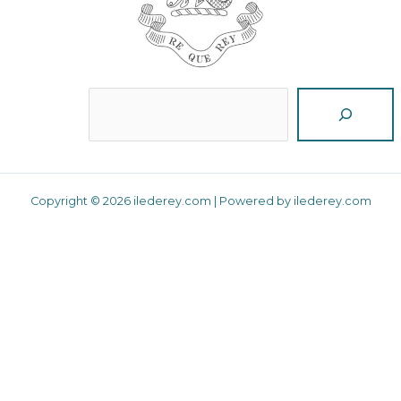
Reche
Copyright © 2026 ilederey.com | Powered by ilederey.com