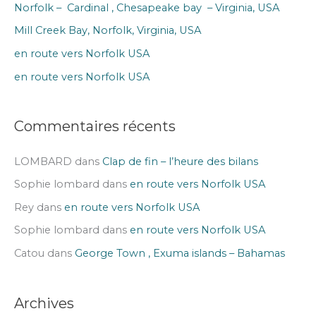
Norfolk – Cardinal , Chesapeake bay – Virginia, USA
c
h
Mill Creek Bay, Norfolk, Virginia, USA
e
en route vers Norfolk USA
r
en route vers Norfolk USA
:
Commentaires récents
LOMBARD
dans
Clap de fin – l’heure des bilans
Sophie lombard
dans
en route vers Norfolk USA
Rey
dans
en route vers Norfolk USA
Sophie lombard
dans
en route vers Norfolk USA
Catou
dans
George Town , Exuma islands – Bahamas
Archives