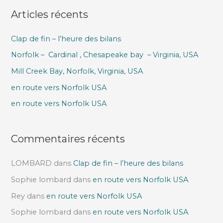
Articles récents
h
e
Clap de fin – l’heure des bilans
r
Norfolk – Cardinal , Chesapeake bay – Virginia, USA
c
h
Mill Creek Bay, Norfolk, Virginia, USA
e
en route vers Norfolk USA
r
en route vers Norfolk USA
:
Commentaires récents
LOMBARD
dans
Clap de fin – l’heure des bilans
Sophie lombard
dans
en route vers Norfolk USA
Rey
dans
en route vers Norfolk USA
Sophie lombard
dans
en route vers Norfolk USA