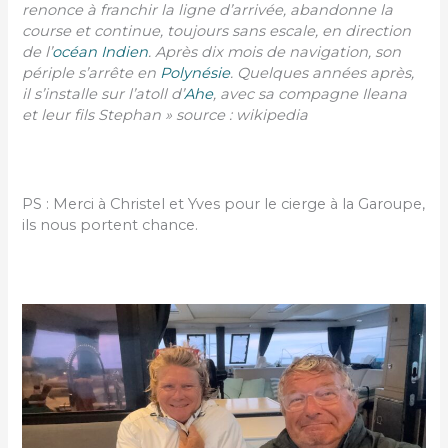
renonce à franchir la ligne d’arrivée, abandonne la
course et continue, toujours sans escale, en direction
de l’
océan Indien
. Après dix mois de navigation, son
périple s’arrête en
Polynésie
. Quelques années après,
il s’installe sur l’atoll d’
Ahe
, avec sa compagne Ileana
et leur fils Stephan » source : wikipedia
PS : Merci à Christel et Yves pour le cierge à la Garoupe,
ils nous portent chance.