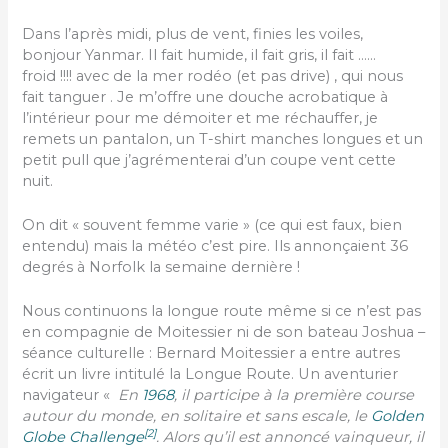
Dans l’après midi, plus de vent, finies les voiles,
bonjour Yanmar. Il fait humide, il fait gris, il fait ……
froid !!!! avec de la mer rodéo (et pas drive) , qui nous
fait tanguer . Je m’offre une douche acrobatique à
l’intérieur pour me démoiter et me réchauffer, je
remets un pantalon, un T-shirt manches longues et un
petit pull que j’agrémenterai d’un coupe vent cette
nuit.
On dit « souvent femme varie » (ce qui est faux, bien
entendu) mais la météo c’est pire. Ils annonçaient 36
degrés à Norfolk la semaine dernière !
Nous continuons la longue route même si ce n’est pas
en compagnie de Moitessier ni de son bateau Joshua –
séance culturelle : Bernard Moitessier a entre autres
écrit un livre intitulé la Longue Route. Un aventurier
navigateur «
En
1968
, il participe à la première course
autour du monde, en solitaire et sans escale, le
Golden
[
2
]
Globe Challenge
. Alors qu’il est annoncé vainqueur, il