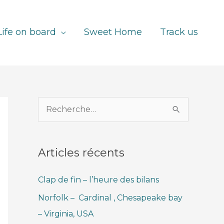
Life on board
Sweet Home
Track us
R
e
c
Articles récents
h
e
Clap de fin – l’heure des bilans
r
Norfolk – Cardinal , Chesapeake bay
c
– Virginia, USA
h