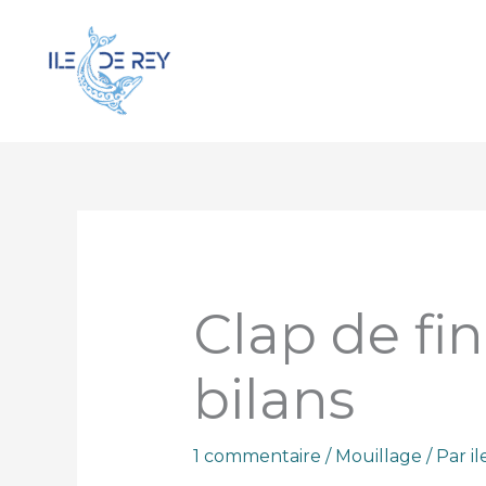
Aller
au
contenu
Clap de fin
bilans
1 commentaire
/
Mouillage
/ Par
i