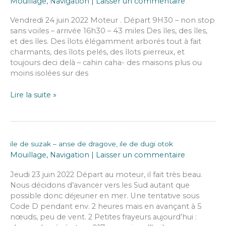
Mouillage
,
Navigation
|
Laisser un commentaire
ile
de
Vendredi 24 juin 2022 Moteur . Départ 9H30 – non stop
vis
sans voiles – arrivée 16h30 – 43 miles Des îles, des îles,
village
et des îles. Des îlots élégamment arborés tout à fait
éponyme
charmants, des îlots pelés, des îlots pierreux, et
toujours deci delà – cahin caha- des maisons plus ou
moins isolées sur des
Anse
Lire la suite »
de
dragove,
ile
de
ile de suzak – anse de dragove, ile de dugi otok
dgi
Mouillage
,
Navigation
|
Laisser un commentaire
otok
–
Jeudi 23 juin 2022 Départ au moteur, il fait très beau.
otok
Nous décidons d’avancer vers les Sud autant que
zirje
possible donc déjeuner en mer. Une tentative sous
anse
Code D pendant env. 2 heures mais en avançant à 5
du
nœuds, peu de vent. 2 Petites frayeurs aujourd’hui :
resto