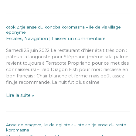
de
vis
–
anse
otok Zitje anse du konoba koromasna – ile de vis village
de
éponyme
ruda
Escales
,
Navigation
|
Laisser un commentaire
Samedi 25 juin 2022 Le restaurant d’hier était très bon :
pâtes à la langouste pour Stéphane (même si la palme
revient toujours à Terracota Propriano pour ce met des
connaisseurs) – Red Dragon Fish pour moi : rascasse en
bon français : Chair blanche et ferme mais goût assez
fin, je recommande. La nuit fut plus calme
otok
Lire la suite »
Zitje
anse
du
konoba
Anse de dragove, ile de dgi otok – otok zirje anse du resto
koromasna
koromasna
–