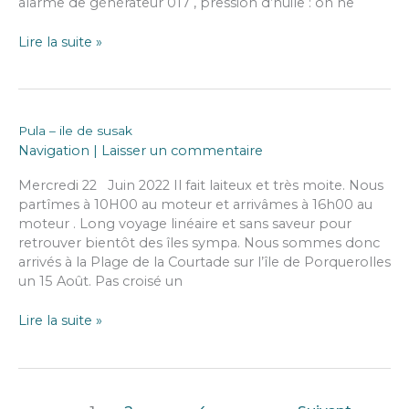
alarme de générateur 017 , pression d’huile : on ne
koromasna
ile
Lire la suite »
de
suzak
–
anse
Pula – ile de susak
de
Navigation
|
Laisser un commentaire
dragove,
ile
Mercredi 22 Juin 2022 Il fait laiteux et très moite. Nous
de
partîmes à 10H00 au moteur et arrivâmes à 16h00 au
dugi
moteur . Long voyage linéaire et sans saveur pour
otok
retrouver bientôt des îles sympa. Nous sommes donc
arrivés à la Plage de la Courtade sur l’île de Porquerolles
un 15 Août. Pas croisé un
Pula
Lire la suite »
–
ile
de
susak