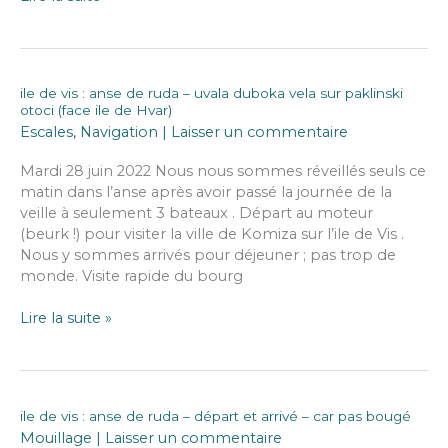
duboka
vela
sur
paklinsski
ile de vis : anse de ruda – uvala duboka vela sur paklinski
otoci
otoci (face ile de Hvar)
(face
Escales
,
Navigation
|
Laisser un commentaire
ile
de
Mardi 28 juin 2022 Nous nous sommes réveillés seuls ce
hvar)-
matin dans l’anse après avoir passé la journée de la
même
veille à seulement 3 bateaux . Départ au moteur
endroit
(beurk !) pour visiter la ville de Komiza sur l’ile de Vis .
Nous y sommes arrivés pour déjeuner ; pas trop de
monde. Visite rapide du bourg
ile
Lire la suite »
de
vis
:
anse
ile de vis : anse de ruda – départ et arrivé – car pas bougé
de
Mouillage
|
Laisser un commentaire
ruda