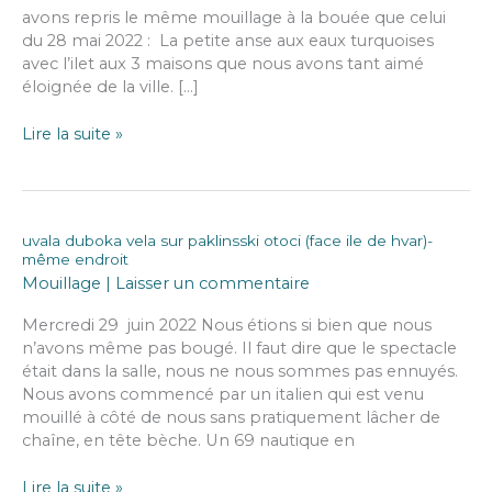
avons repris le même mouillage à la bouée que celui
du 28 mai 2022 : La petite anse aux eaux turquoises
avec l’ilet aux 3 maisons que nous avons tant aimé
éloignée de la ville. […]
uvala
Lire la suite »
duboka
vela
sur
palinski
uvala duboka vela sur paklinsski otoci (face ile de hvar)-
otoci
même endroit
(face
Mouillage
|
Laisser un commentaire
ile
de
Mercredi 29 juin 2022 Nous étions si bien que nous
hvar)
n’avons même pas bougé. Il faut dire que le spectacle
–
était dans la salle, nous ne nous sommes pas ennuyés.
uvala
Nous avons commencé par un italien qui est venu
gardina
mouillé à côté de nous sans pratiquement lâcher de
(ile
chaîne, en tête bèche. Un 69 nautique en
de
korcula)
uvala
Lire la suite »