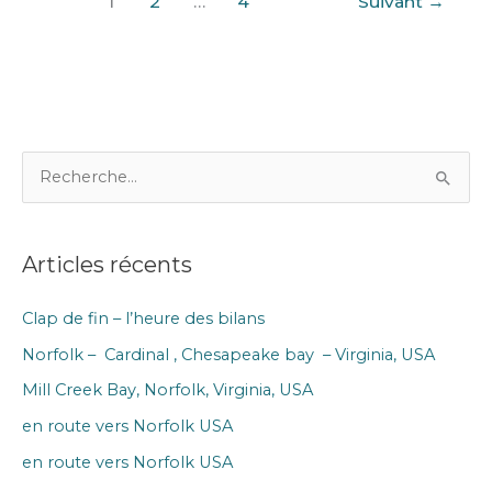
1
2
…
4
Suivant
→
R
e
c
Articles récents
h
e
Clap de fin – l’heure des bilans
r
Norfolk – Cardinal , Chesapeake bay – Virginia, USA
c
h
Mill Creek Bay, Norfolk, Virginia, USA
e
en route vers Norfolk USA
r
en route vers Norfolk USA