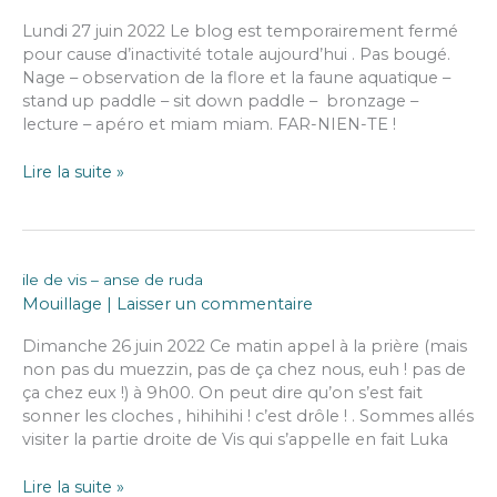
–
Lundi 27 juin 2022 Le blog est temporairement fermé
uvala
pour cause d’inactivité totale aujourd’hui . Pas bougé.
duboka
Nage – observation de la flore et la faune aquatique –
vela
stand up paddle – sit down paddle – bronzage –
sur
lecture – apéro et miam miam. FAR-NIEN-TE !
paklinski
otoci
ile
Lire la suite »
(face
de
ile
vis
de
:
Hvar)
anse
ile de vis – anse de ruda
de
Mouillage
|
Laisser un commentaire
ruda
–
Dimanche 26 juin 2022 Ce matin appel à la prière (mais
départ
non pas du muezzin, pas de ça chez nous, euh ! pas de
et
ça chez eux !) à 9h00. On peut dire qu’on s’est fait
arrivé
sonner les cloches , hihihihi ! c’est drôle ! . Sommes allés
–
visiter la partie droite de Vis qui s’appelle en fait Luka
car
pas
ile
Lire la suite »
bougé