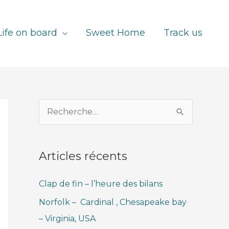
Life on board
Sweet Home
Track us
R
e
c
Articles récents
h
e
Clap de fin – l’heure des bilans
r
Norfolk – Cardinal , Chesapeake bay
c
– Virginia, USA
h