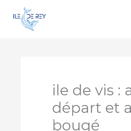
Aller
au
contenu
ile de vis 
départ et a
bougé