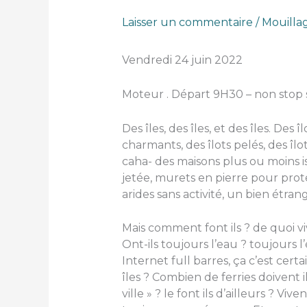
Laisser un commentaire
/
Mouilla
Vendredi 24 juin 2022
Moteur . Départ 9H30 – non stop sa
Des îles, des îles, et des îles. Des
charmants, des îlots pelés, des îlo
caha- des maisons plus ou moins is
jetée, murets en pierre pour prot
arides sans activité, un bien étra
Mais comment font ils ? de quoi vi
Ont-ils toujours l’eau ? toujours l
Internet full barres, ça c’est certai
îles ? Combien de ferries doivent 
ville » ? le font ils d’ailleurs ? Vi