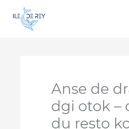
Aller
au
contenu
Anse de dr
dgi otok – 
du resto 