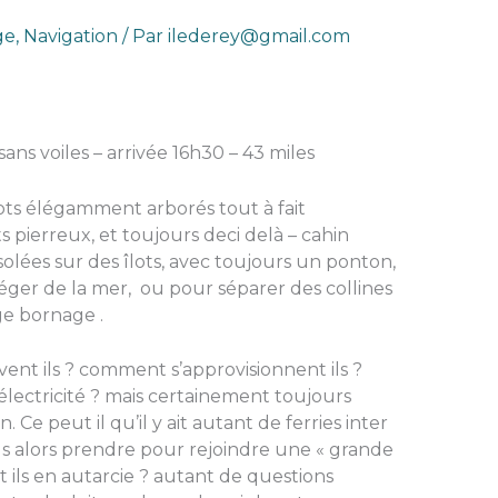
ge
,
Navigation
/ Par
ilederey@gmail.com
ns voiles – arrivée 16h30 – 43 miles
 îlots élégamment arborés tout à fait
ts pierreux, et toujours deci delà – cahin
olées sur des îlots, avec toujours un ponton,
éger de la mer, ou pour séparer des collines
nge bornage .
vent ils ? comment s’approvisionnent ils ?
’électricité ? mais certainement toujours
n. Ce peut il qu’il y ait autant de ferries inter
ils alors prendre pour rejoindre une « grande
vent ils en autarcie ? autant de questions