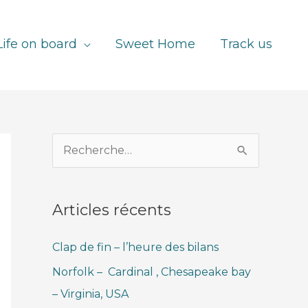
Life on board
Sweet Home
Track us
R
e
c
Articles récents
h
e
Clap de fin – l’heure des bilans
r
Norfolk – Cardinal , Chesapeake bay
c
– Virginia, USA
h