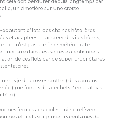
ant cela doit perdurer depuis longtemps car
elle, un cimetière sur une crotte
e.
 autant d’ilots, des chaines hôtelières
lées et adaptées pour créer des îles hôtels,
ord ce n’est pas la même météo toute
e quoi faire dans ces cadres exceptionnels.
ation de ces îlots par de super propriétaires,
ostentatoires.
que dis je de grosses crottes) des camions
rnée (que font ils des déchets ? en tout cas
té ici) .
normes fermes aquacoles qui ne relèvent
 pompes et filets sur plusieurs centaines de