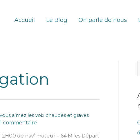
Accueil
Le Blog
On parle de nous
gation
e
c
e
i vous aimez les voix chaudes et graves
r
C
1 commentaire
c
d
12H00 de nav’ moteur – 64 Miles Départ