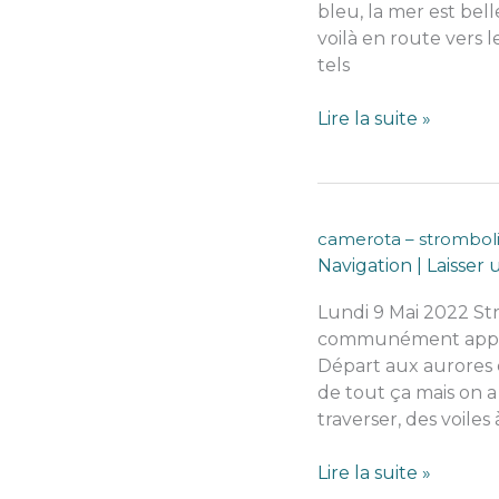
bleu, la mer est bell
voilà en route vers l
tels
Stromboli
Lire la suite »
–
bova
marina
(en
camerota – strombol
dessous
Navigation
|
Laisser
du
gros
Lundi 9 Mai 2022 Stro
orteil
communément appelées
de
Départ aux aurores d
l’Italie
de tout ça mais on a 
traverser, des voiles à
camerota
Lire la suite »
–