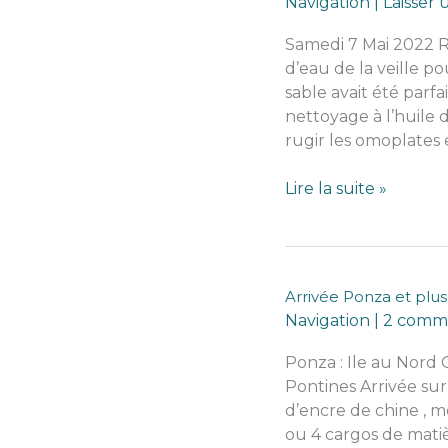
Navigation
|
Laisser
Samedi 7 Mai 2022 R
d’eau de la veille p
sable avait été parfait
nettoyage à l’huile d
rugir les omoplates e
une
Lire la suite »
journée
pour
rien
ou
Arrivée Ponza et plus l
Procida-
Navigation
|
2 comme
agropoli
Ponza : Ile au Nord 
Pontines Arrivée su
d’encre de chine , mer
ou 4 cargos de mati