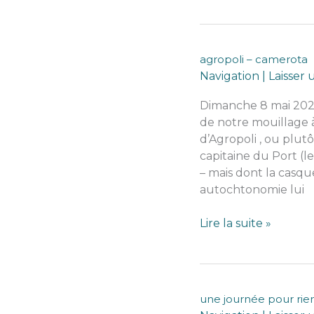
stromboli
agropoli – camerota
Navigation
|
Laisser
Dimanche 8 mai 2022
de notre mouillage à
d’Agropoli , ou plut
capitaine du Port (l
– mais dont la casque
autochtonomie lui
agropoli
Lire la suite »
–
camerota
une journée pour rie