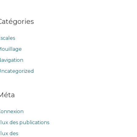
Catégories
scales
ouillage
avigation
Uncategorized
Méta
Connexion
lux des publications
lux des