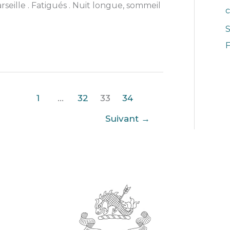
seille . Fatigués . Nuit longue, sommeil
S
1
…
32
33
34
Suivant
→