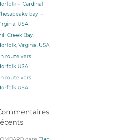
orfolk – Cardinal ,
Chesapeake bay –
irginia, USA
ill Creek Bay,
orfolk, Virginia, USA
n route vers
orfolk USA
n route vers
orfolk USA
Commentaires
récents
LOMBARD
dans
Clap