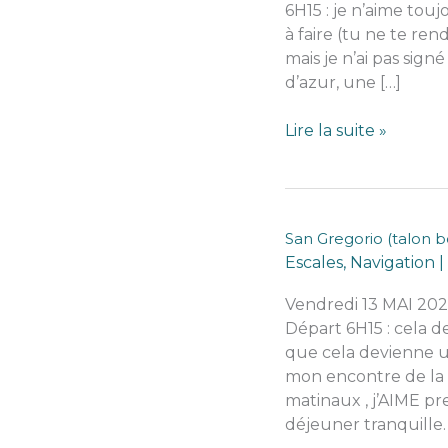
6H15 : je n’aime toujo
à faire (tu ne te ren
mais je n’ai pas signé
d’azur, une […]
Brindisi-
Lire la suite »
bari
(White
si
vous
San Gregorio (talon bo
aimez
Escales
,
Navigation
|
les
voix
Vendredi 13 MAI 202
chaudes
Départ 6H15 : cela d
et
que cela devienne u
graves
mon encontre de la 
matinaux , j’AIME p
déjeuner tranquille.