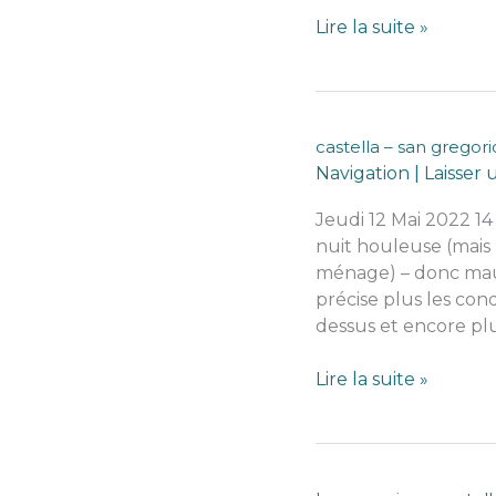
San
Lire la suite »
Gregorio
(talon
botte)-
Brindisi
castella – san gregori
Navigation
|
Laisser
Jeudi 12 Mai 2022 14
nuit houleuse (mais n
ménage) – donc mauv
précise plus les cond
dessus et encore plu
castella
Lire la suite »
–
san
gregorio
(pointe