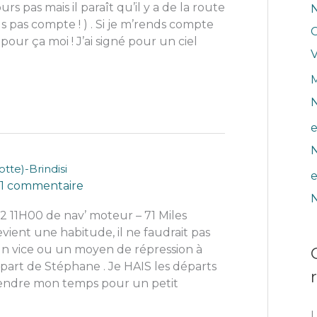
urs pas mais il paraît qu’il y a de la route
N
e
ds pas compte ! ) . Si je m’rends compte
r
 pour ça moi ! J’ai signé pour un ciel
V
M
:
N
e
N
tte)-Brindisi
e
1 commentaire
N
2 11H00 de nav’ moteur – 71 Miles
evient une habitude, il ne faudrait pas
n vice ou un moyen de répression à
part de Stéphane . Je HAIS les départs
rendre mon temps pour un petit