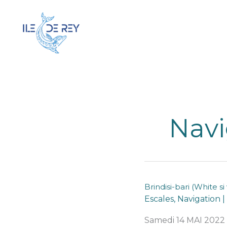
Aller
au
contenu
Navi
Brindisi-bari (White s
Escales
,
Navigation
|
Samedi 14 MAI 2022 