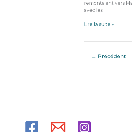
remontaient vers Mar
avec les
Arrivée
Lire la suite »
Ponza
et
plus
loin
←
Précédent
si
pas
affinité