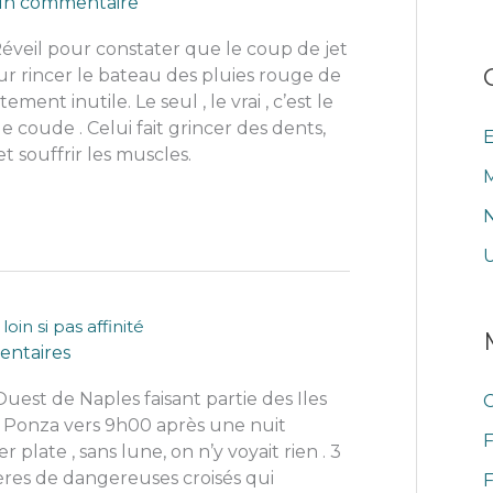
 un commentaire
éveil pour constater que le coup de jet
our rincer le bateau des pluies rouge de
ement inutile. Le seul , le vrai , c’est le
e coude . Celui fait grincer des dents,
E
t souffrir les muscles.
M
N
oin si pas affinité
ntaires
Ouest de Naples faisant partie des Iles
r Ponza vers 9h00 après une nuit
F
 plate , sans lune, on n’y voyait rien . 3
ères de dangereuses croisés qui
F