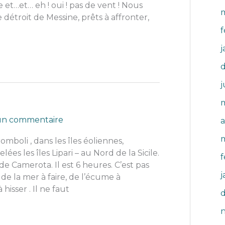
e et…et… eh ! oui ! pas de vent ! Nous
e détroit de Messine, prêts à affronter,
f
j
j
i
 un commentaire
a
mboli , dans les îles éoliennes,
 les îles Lipari – au Nord de la Sicile.
f
e Camerota. Il est 6 heures. C’est pas
j
de la mer à faire, de l’écume à
 hisser . Il ne faut