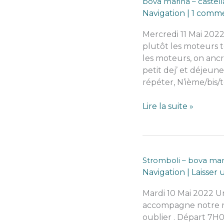
bova marina – castell
leuca)
Navigation
|
1 comme
Mercredi 11 Mai 2022
plutôt les moteurs to
les moteurs, on ancr
petit dej’ et déjeune
répéter, N’ième/bis/t
bova
Lire la suite »
marina
–
castella
Stromboli – bova marin
Navigation
|
Laisser
Mardi 10 Mai 2022 U
accompagne notre rév
oublier . Départ 7H00