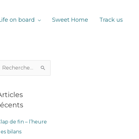
Life on board
Sweet Home
Track us
R
Articles
h
récents
lap de fin – l’heure
es bilans
h