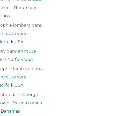
e fin – l’heure des
ilans
Sophie lombard
dans
n route vers
orfolk USA
Rey
dans
en route
ers Norfolk USA
Sophie lombard
dans
n route vers
orfolk USA
Catou
dans
George
own , Exuma islands
– Bahamas