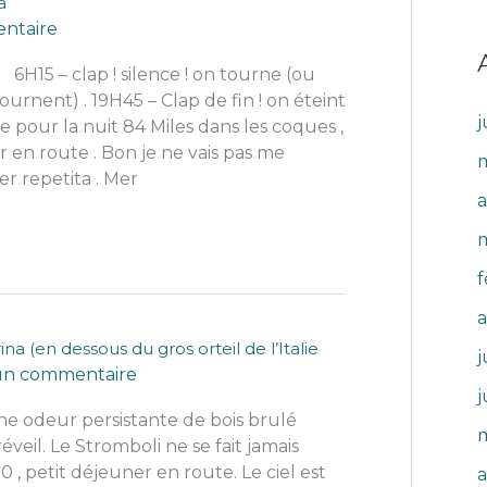
a
ntaire
 6H15 – clap ! silence ! on tourne (ou
urnent) . 19H45 – Clap de fin ! on éteint
j
e pour la nuit 84 Miles dans les coques ,
r en route . Bon je ne vais pas me
m
er repetita . Mer
a
f
a (en dessous du gros orteil de l’Italie
j
 un commentaire
j
ne odeur persistante de bois brulé
m
eil. Le Stromboli ne se fait jamais
 , petit déjeuner en route. Le ciel est
a