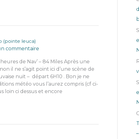
d
b
e
o (pointe leuca)
 un commentaire
N
 heures de Nav’ – 84 Miles Après une
on il ne s’agit point ici d’une scène de
v
aise nuit – départ 6H10 . Bon je ne
itions météo vous l’aurez compris (cf ci-
s loin ci dessus et encore
e
N
T