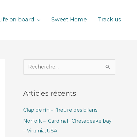
Life on board
Sweet Home
Track us
R
e
c
Articles récents
h
e
Clap de fin – l’heure des bilans
r
Norfolk – Cardinal , Chesapeake bay
c
– Virginia, USA
h