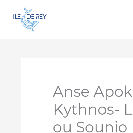
Aller
au
contenu
Anse Apokri
Kythnos- L
ou Sounio