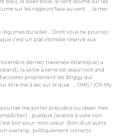
t bleu, le soleil brille, le vent souffle sur les
cume sur les nageurs face au vent …..la mer
ux légumes du soleil…. Dont vous ne pourrez
ue c’est un plat intimiste réservé aux
novembre dernier traversée Atlantique) a
aland), la sortie à terre est assez rock and
d’accoster proprement les dinggy qui
r être mis à sec sur le quai ….. OMG ! (Oh My
a pourrait me porter préjudice ou lasser mes
 empêcher) , puisque j’avance à voile non
 c’est bon pour mon coeur (bon d’un autre
t un warning : politiquement corrects