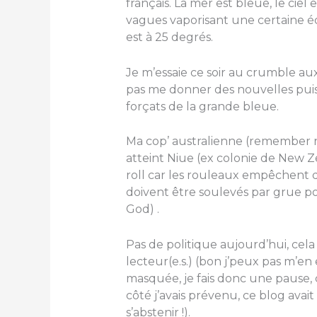
français. La mer est bleue, le ciel es
vagues vaporisant une certaine é
est à 25 degrés.
Je m’essaie ce soir au crumble a
pas me donner des nouvelles puisq
forçats de la grande bleue.
Ma cop’ australienne (remember 
atteint Niue (ex colonie de New Ze
roll car les rouleaux empêchent 
doivent être soulevés par grue pou
God) .
Pas de politique aujourd’hui, cel
lecteur(e.s.) (bon j’peux pas m’en
masquée, je fais donc une pause,
côté j’avais prévenu, ce blog avai
s’abstenir !).