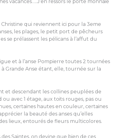
nes vacances…..J’en ressors le porte monnaie
 Christine qui reviennent ici pour la 3eme
anses, les plages, le petit port de pêcheurs
s se prélassent les pélicans à l’affut du
igue et à l’anse Pompierre toutes 2 tournées
e à Grande Anse étant, elle, tournée sur la
nt et descendant les collines peuplées de
ou avec 1 étage, aux toits rouges, pas ou
nues, certaines hautes en couleur, certaines
pprécier la beauté des anses qu’elles
es lieux, entourés de fleurs multicolores.
des Saintes, on devine que bien de ces