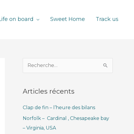
Life on board
Sweet Home
Track us
R
e
c
Articles récents
h
e
Clap de fin – l’heure des bilans
r
Norfolk – Cardinal , Chesapeake bay
c
– Virginia, USA
h