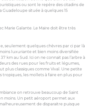
touristiques ou sont le repère des citadins de
e la Guadeloupe située à quelques 15
avec Marie Galante. Le Maire doit être très
ole, seulement quelques chèvres par ci par là
 moins luxuriante et bien moins diversifiée
 37 km au Sud. Ici on ne connait pas l’arbre à
eurs des rues pour les fruits et légumes,
t plus classiques comme Vival. Une petite
es tropiques, les mollets à faire en plus pour
ambiance on retrouve beaucoup de Saint
en moins. Un petit aéroport permet aux
si malheureusement de disparaitre puisque