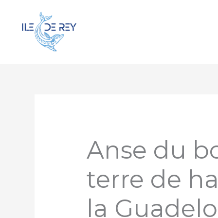
Aller
au
contenu
Anse du bo
terre de ha
la Guadel