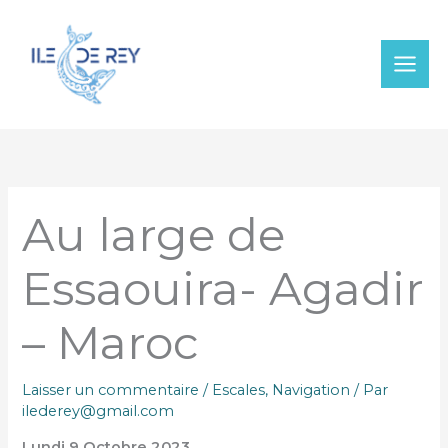
Aller
au
contenu
Au large de
Essaouira- Agadir
– Maroc
Laisser un commentaire
/
Escales
,
Navigation
/ Par
ilederey@gmail.com
Lundi 9 Octobre 2023