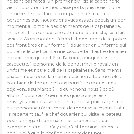
ne sont pas faites. Un premier civil de la capitainerie
vient nous prendre nos passeports puis revient une
demi heure plus tard accompagné de 4 autres
personnes que nous avions vues assises depuis un bon
moment à l’ombre des bâtiments de la capitainerie,
mais cela fait bien de faire attendre le touriste, cela fait
sérieux. Alors montent à bord : 1 personne de la police
des frontières en uniforme, 1 douanier en uniforme qui
doit être le chef car il a une casquette ; 1 autre douanier
en uniforme qui doit être l’adjoint, puisque pas de
casquette, 1 personne de la gendarmerie royale en
uniforme et notre civil de la capitainerie. Sans mentir
chacun nous pose la même question à tour de rôle :
combien de temps restons nous ? – sommes nous
déjà venus au Maroc ? – d’où venons nous ? et où
allons ? pour ces 2 dernières questions je les ai
renvoyés aux best sellers de la philosophie car je crois
que personne n’a vraiment de réponse à ce jour. Enfin,
ils repartent sauf le chef douanier qui visite le bateau
pour un regard sommaire (les drones sont par
exemple interdits) . Ca y est, c’est terminé ! ah mais
non ! voilà que le chef douanier revient pour