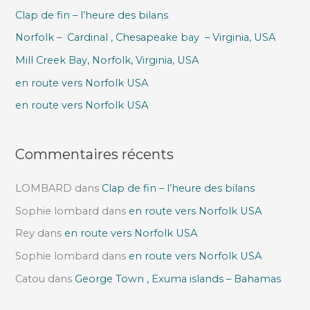
Clap de fin – l’heure des bilans
r
Norfolk – Cardinal , Chesapeake bay – Virginia, USA
c
h
Mill Creek Bay, Norfolk, Virginia, USA
e
en route vers Norfolk USA
r
en route vers Norfolk USA
:
Commentaires récents
LOMBARD
dans
Clap de fin – l’heure des bilans
Sophie lombard
dans
en route vers Norfolk USA
Rey
dans
en route vers Norfolk USA
Sophie lombard
dans
en route vers Norfolk USA
Catou
dans
George Town , Exuma islands – Bahamas