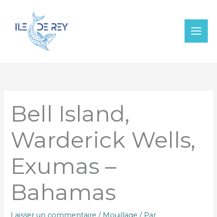
Aller
au
contenu
Bell Island,
Warderick Wells,
Exumas –
Bahamas
Laisser un commentaire
/
Mouillage
/ Par