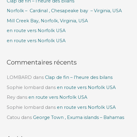
Clap de fin – l’heure des bilans
r
Norfolk – Cardinal , Chesapeake bay – Virginia, USA
c
h
Mill Creek Bay, Norfolk, Virginia, USA
e
en route vers Norfolk USA
r
en route vers Norfolk USA
:
Commentaires récents
LOMBARD
dans
Clap de fin – l’heure des bilans
Sophie lombard
dans
en route vers Norfolk USA
Rey
dans
en route vers Norfolk USA
Sophie lombard
dans
en route vers Norfolk USA
Catou
dans
George Town , Exuma islands – Bahamas