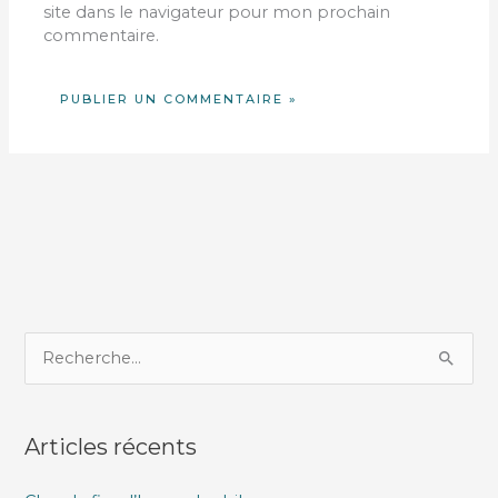
site dans le navigateur pour mon prochain
commentaire.
R
e
c
Articles récents
h
e