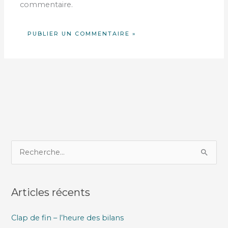
commentaire.
R
e
c
Articles récents
h
e
Clap de fin – l’heure des bilans
r