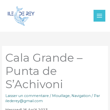
Aller
au
contenu
Cala Grande –
Punta de
S’Achivoni
Laisser un commentaire
/
Mouillage
,
Navigation
/ Par
ilederey@gmail.com
Mercredi 16 Août 2023.