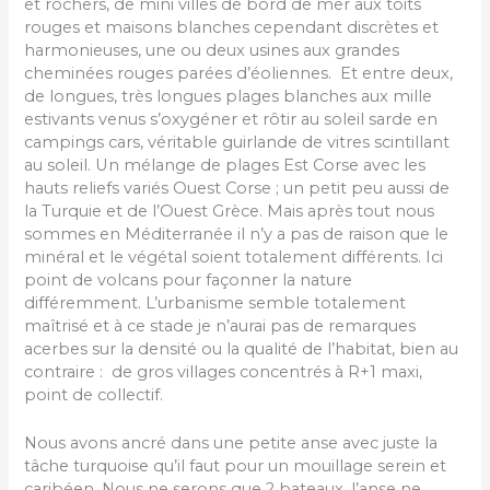
et rochers, de mini villes de bord de mer aux toits
rouges et maisons blanches cependant discrètes et
harmonieuses, une ou deux usines aux grandes
cheminées rouges parées d’éoliennes. Et entre deux,
de longues, très longues plages blanches aux mille
estivants venus s’oxygéner et rôtir au soleil sarde en
campings cars, véritable guirlande de vitres scintillant
au soleil. Un mélange de plages Est Corse avec les
hauts reliefs variés Ouest Corse ; un petit peu aussi de
la Turquie et de l’Ouest Grèce. Mais après tout nous
sommes en Méditerranée il n’y a pas de raison que le
minéral et le végétal soient totalement différents. Ici
point de volcans pour façonner la nature
différemment. L’urbanisme semble totalement
maîtrisé et à ce stade je n’aurai pas de remarques
acerbes sur la densité ou la qualité de l’habitat, bien au
contraire : de gros villages concentrés à R+1 maxi,
point de collectif.
Nous avons ancré dans une petite anse avec juste la
tâche turquoise qu’il faut pour un mouillage serein et
caribéen. Nous ne serons que 2 bateaux, l’anse ne