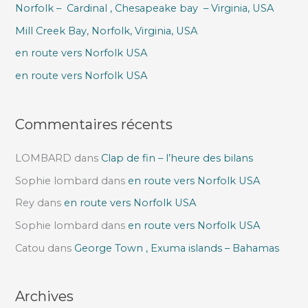
Norfolk – Cardinal , Chesapeake bay – Virginia, USA
c
h
Mill Creek Bay, Norfolk, Virginia, USA
e
en route vers Norfolk USA
r
en route vers Norfolk USA
:
Commentaires récents
LOMBARD
dans
Clap de fin – l’heure des bilans
Sophie lombard
dans
en route vers Norfolk USA
Rey
dans
en route vers Norfolk USA
Sophie lombard
dans
en route vers Norfolk USA
Catou
dans
George Town , Exuma islands – Bahamas
Archives