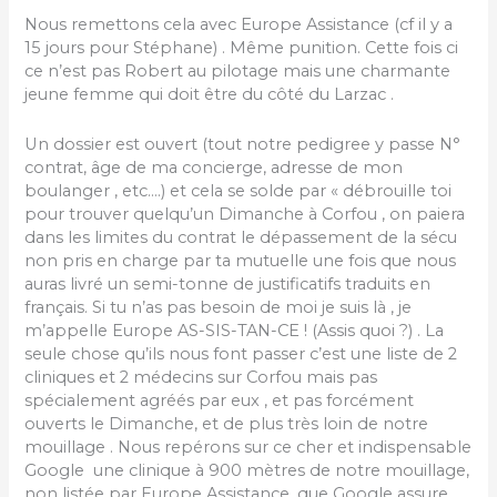
Nous remettons cela avec Europe Assistance (cf il y a
15 jours pour Stéphane) . Même punition. Cette fois ci
ce n’est pas Robert au pilotage mais une charmante
jeune femme qui doit être du côté du Larzac .
Un dossier est ouvert (tout notre pedigree y passe N°
contrat, âge de ma concierge, adresse de mon
boulanger , etc….) et cela se solde par « débrouille toi
pour trouver quelqu’un Dimanche à Corfou , on paiera
dans les limites du contrat le dépassement de la sécu
non pris en charge par ta mutuelle une fois que nous
auras livré un semi-tonne de justificatifs traduits en
français. Si tu n’as pas besoin de moi je suis là , je
m’appelle Europe AS-SIS-TAN-CE ! (Assis quoi ?) . La
seule chose qu’ils nous font passer c’est une liste de 2
cliniques et 2 médecins sur Corfou mais pas
spécialement agréés par eux , et pas forcément
ouverts le Dimanche, et de plus très loin de notre
mouillage . Nous repérons sur ce cher et indispensable
Google une clinique à 900 mètres de notre mouillage,
non listée par Europe Assistance, que Google assure