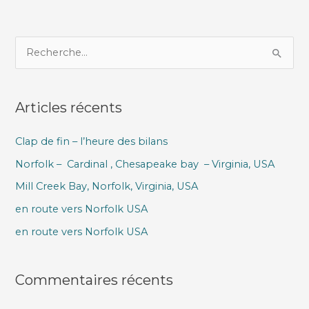
R
e
c
Articles récents
h
e
Clap de fin – l’heure des bilans
r
Norfolk – Cardinal , Chesapeake bay – Virginia, USA
c
h
Mill Creek Bay, Norfolk, Virginia, USA
e
en route vers Norfolk USA
r
en route vers Norfolk USA
:
Commentaires récents