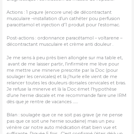
Actions : 1 piqure (encore une) de décontractant
musculaire –installation d’un cathéter pou perfusion
paracétamol et injection d’1 produit pour l’estomac.
Post-actions : ordonnance paracétamol – voltarene –
décontractant musculaire et crème anti douleur .
Je me sens à peu près bien allongée sur ma table et,
avant de me laisser partir, l’infirmière me lève pour
me mettre une minerve prescrite par la Doc (pour
soulager les cervicales) et là j’hurle elle vient de me
relancer toutes les douleurs dorsales cervicales et bras.
Je refuse la minerve et là la Doc émet l’hypothèse
d’une hernie discale et me recommande faire une IRM
dès que je rentre de vacances ……
Bilan : soulagée que ce ne soit pas grave (je ne pense
pas que ce soit une hernie soudaine) mais un peu
vénère car notre auto médication était bien vue et
suffisante. Piquée 5 fois . C’est confirmé j’étais déjà un