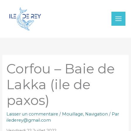
Aller
au
contenu
Corfou – Baie de
Lakka (ile de
paxos)
Laisser un commentaire
/
Mouillage
,
Navigation
/ Par
ilederey@gmail.com
Vendredi 22 Juillet 2022