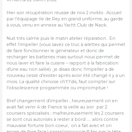
Hier soir récupération réussie de nos 2 invités . Accueil
par l’équipage Ile de Rey en grand uniforme, au garde
à vous, venu en annexe au Yacht Club de Naok.
Nuit très calme puis le matin atelier réparation . En
effet l’impeller (vous savez ce truc à ailettes qui permet
de faire fonctionner le générateur et donc de
recharger les batteries mais surtout nous permet de
nous laver et faire la cuisine – rapport à la fabrication
d’une eau non salée) , je disais donc l’impeller a de
nouveau cessé d’exister après avoir été changé il y a un
mois. La qualité chinoise ch’t’l’dis, faut compter sur
l’obsolescence programmée ou impromptue !
Bref changement d’impeller , heureusement on en
avait fait venir 4 de France la veille au soir par 2
coursiers spécialisés ; malheureusement les 2 coursiers
se sont crus autorisés à rester à bord ….. alors contre
mauvaise fortune bon coeur, on a fait avec et on
essaie de faire face ! naaanj’rigoooole !!! fais pas la tête