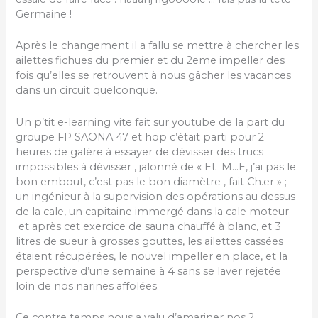
Germaine !
Après le changement il a fallu se mettre à chercher les
ailettes fichues du premier et du 2eme impeller des
fois qu’elles se retrouvent à nous gâcher les vacances
dans un circuit quelconque.
Un p’tit e-learning vite fait sur youtube de la part du
groupe FP SAONA 47 et hop c’était parti pour 2
heures de galère à essayer de dévisser des trucs
impossibles à dévisser , jalonné de « Et M…E, j’ai pas le
bon embout, c’est pas le bon diamètre , fait Ch.er » ;
un ingénieur à la supervision des opérations au dessus
de la cale, un capitaine immergé dans la cale moteur
et après cet exercice de sauna chauffé à blanc, et 3
litres de sueur à grosses gouttes, les ailettes cassées
étaient récupérées, le nouvel impeller en place, et la
perspective d’une semaine à 4 sans se laver rejetée
loin de nos narines affolées.
Ce contre temps nous a valu d’amariner nos 2