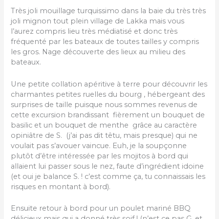
Très joli mouillage turquissimo dans la baie du très très
joli mignon tout plein village de Lakka mais vous
l’aurez compris lieu très médiatisé et donc très
fréquenté par les bateaux de toutes tailles y compris
les gros. Nage découverte des lieux au milieu des
bateaux.
Une petite collation apéritive à terre pour découvrir les
charmantes petites ruelles du bourg , hébergeant des
surprises de taille puisque nous sommes revenus de
cette excursion brandissant fièrement un bouquet de
basilic et un bouquet de menthe grâce au caractère
opiniâtre de S. (j’ai pas dit têtu, mais presque) qui ne
voulait pas s’avouer vaincue. Euh, je la soupçonne
plutôt d’être intéressée par les mojitos à bord qui
allaient lui passer sous le nez, faute d’ingrédient idoine
(et oui je balance S. ! c’est comme ça, tu connaissais les
risques en montant à bord).
Ensuite retour à bord pour un poulet mariné BBQ
délicieux mais qui a donné très soif ! (n’est ce pas G. et