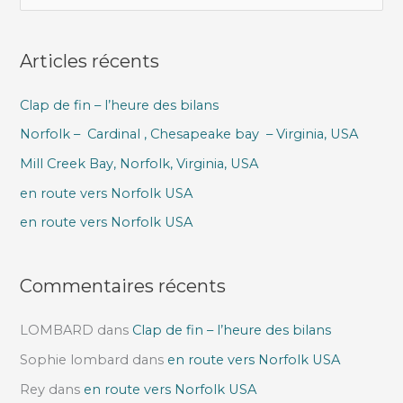
e
c
Articles récents
h
e
Clap de fin – l’heure des bilans
r
Norfolk – Cardinal , Chesapeake bay – Virginia, USA
c
h
Mill Creek Bay, Norfolk, Virginia, USA
e
en route vers Norfolk USA
r
en route vers Norfolk USA
:
Commentaires récents
LOMBARD
dans
Clap de fin – l’heure des bilans
Sophie lombard
dans
en route vers Norfolk USA
Rey
dans
en route vers Norfolk USA