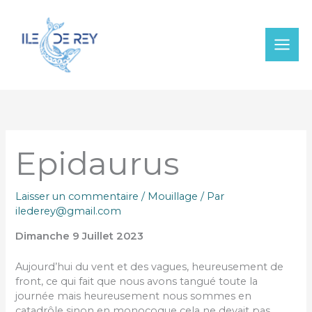
Aller
au
contenu
Epidaurus
Laisser un commentaire
/
Mouillage
/ Par
ilederey@gmail.com
Dimanche 9 Juillet 2023
Aujourd’hui du vent et des vagues, heureusement de
front, ce qui fait que nous avons tangué toute la
journée mais heureusement nous sommes en
catadrôle sinon en monocoque cela ne devait pas