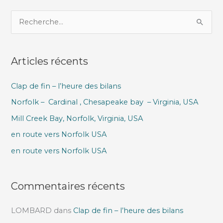
R
e
c
Articles récents
h
e
Clap de fin – l’heure des bilans
r
Norfolk – Cardinal , Chesapeake bay – Virginia, USA
c
h
Mill Creek Bay, Norfolk, Virginia, USA
e
en route vers Norfolk USA
r
en route vers Norfolk USA
:
Commentaires récents
LOMBARD
dans
Clap de fin – l’heure des bilans