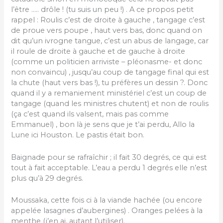
l’être ….. drôle ! (tu suis un peu !) . A ce propos petit
rappel : Roulis c’est de droite à gauche , tangage c’est
de proue vers poupe , haut vers bas, donc quand on
dit qu’un ivrogne tangue, c’est un abus de langage, car
il roule de droite à gauche et de gauche à droite
(comme un politicien arriviste – pléonasme- et donc
non convaincu) , jusqu’au coup de tangage final qui est
la chute (haut vers bas !), tu préfères un dessin ?. Donc
quand il y a remaniement ministériel c’est un coup de
tangage (quand les ministres chutent) et non de roulis
(ça c’est quand ils valsent, mais pas comme
Emmanuel) , bon là je sens que je t’ai perdu, Allo la
Lune ici Houston. Le pastis était bon.
Baignade pour se rafraîchir ; il fait 30 degrés, ce qui est
tout à fait acceptable. L’eau a perdu 1 degrés elle n’est
plus qu’à 29 degrés.
Moussaka, cette fois ci à la viande hachée (ou encore
appelée lasagnes d’aubergines) . Oranges pelées à la
menthe (j’en ai, autant l’utiliser).