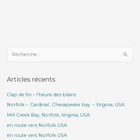
R
e
c
Articles récents
h
e
Clap de fin – l’heure des bilans
r
Norfolk – Cardinal , Chesapeake bay – Virginia, USA
c
h
Mill Creek Bay, Norfolk, Virginia, USA
e
en route vers Norfolk USA
r
en route vers Norfolk USA