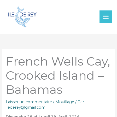
Aller
au
contenu
French Wells Cay,
Crooked Island –
Bahamas
Laisser un commentaire
/
Mouillage
/ Par
ilederey@gmail.com
Dimanche 28 et Lundi 29 Avril 2024