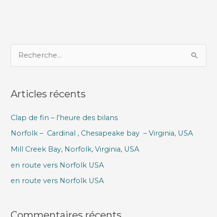
R
e
c
Articles récents
h
e
Clap de fin – l’heure des bilans
r
Norfolk – Cardinal , Chesapeake bay – Virginia, USA
c
h
Mill Creek Bay, Norfolk, Virginia, USA
e
en route vers Norfolk USA
r
en route vers Norfolk USA
:
Commentaires récents