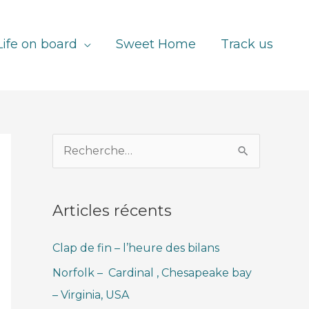
Life on board
Sweet Home
Track us
R
e
c
Articles récents
h
e
Clap de fin – l’heure des bilans
r
Norfolk – Cardinal , Chesapeake bay
c
– Virginia, USA
h