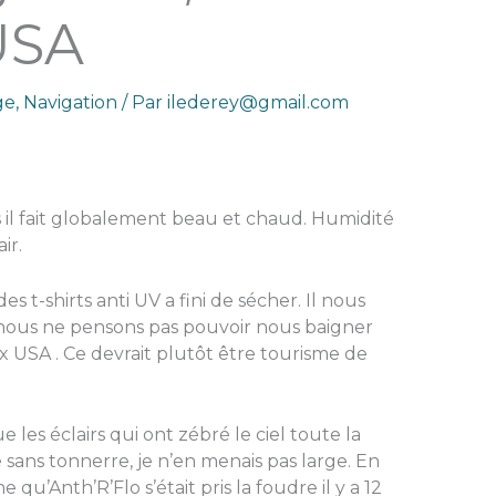
 USA
ge
,
Navigation
/ Par
ilederey@gmail.com
s il fait globalement beau et chaud. Humidité
ir.
des t-shirts anti UV a fini de sécher. Il nous
r nous ne pensons pas pouvoir nous baigner
 USA . Ce devrait plutôt être tourisme de
ue les éclairs qui ont zébré le ciel toute la
é sans tonnerre, je n’en menais pas large. En
qu’Anth’R’Flo s’était pris la foudre il y a 12