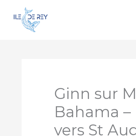
Aller
au
contenu
Ginn sur M
Bahama – 
vers St Au