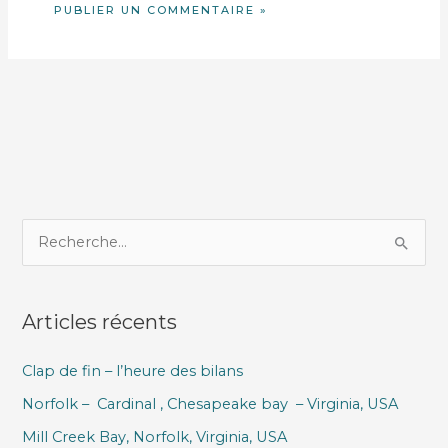
R
e
c
Articles récents
h
e
Clap de fin – l’heure des bilans
r
Norfolk – Cardinal , Chesapeake bay – Virginia, USA
c
h
Mill Creek Bay, Norfolk, Virginia, USA