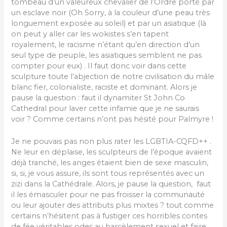
tombeau d’un valeureux chevalier de l’Ordre porté par
un esclave noir (Oh Sorry, à la couleur d’une peau très
longuement exposée au soleil) et par un asiatique (là
on peut y aller car les wokistes s’en tapent
royalement, le racisme n’étant qu’en direction d’un
seul type de peuple, les asiatiques semblent ne pas
compter pour eux) . Il faut donc voir dans cette
sculpture toute l’abjection de notre civilisation du mâle
blanc fier, colonialiste, raciste et dominant. Alors je
pause la question : faut il dynamiter St John Co
Cathedral pour laver cette infamie que je ne saurais
voir ? Comme certains n’ont pas hésité pour Palmyre !
Je ne pouvais pas non plus rater les LGBTIA-CQFD++ .
Ne leur en déplaise, les sculpteurs de l’époque avaient
déjà tranché, les anges étaient bien de sexe masculin,
si, si, je vous assure, ils sont tous représentés avec un
zizi dans la Cathédrale. Alors, je pause la question, faut
il les émasculer pour ne pas froisser la communauté
ou leur ajouter des attributs plus mixtes ? tout comme
certains n’hésitent pas à fustiger ces horribles contes
de fée véritables odes au harcèlement sexuel et faire