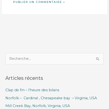
R
e
c
Articles récents
h
e
Clap de fin – l’heure des bilans
r
Norfolk – Cardinal , Chesapeake bay – Virginia, USA
c
h
Mill Creek Bay, Norfolk, Virginia, USA