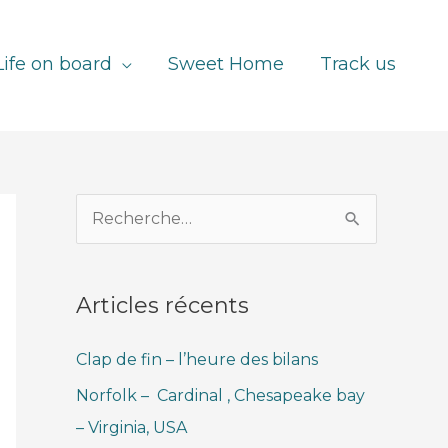
Life on board
Sweet Home
Track us
R
e
c
Articles récents
h
e
Clap de fin – l’heure des bilans
r
Norfolk – Cardinal , Chesapeake bay
c
– Virginia, USA
h