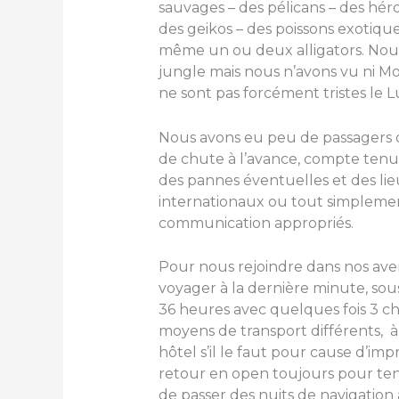
sauvages – des pélicans – des hér
des geikos – des poissons exotique
même un ou deux alligators. Nous
jungle mais nous n’avons vu ni Moo
ne sont pas forcément tristes le 
Nous avons eu peu de passagers du 
de chute à l’avance, compte tenu d
des pannes éventuelles et des li
internationaux ou tout simpleme
communication appropriés.
Pour nous rejoindre dans nos avent
voyager à la dernière minute, sou
36 heures avec quelques fois 3 c
moyens de transport différents, à
hôtel s’il le faut pour cause d’impr
retour en open toujours pour ten
de passer des nuits de navigation 