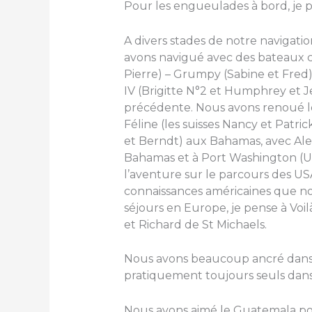
Pour les engueulades à bord, je p
A divers stades de notre navigat
avons navigué avec des bateaux co
Pierre) – Grumpy (Sabine et Fred)
IV (Brigitte N°2 et Humphrey et J
précédente. Nous avons renoué l
Féline (les suisses Nancy et Patric
et Berndt) aux Bahamas, avec Alec
Bahamas et à Port Washington (US
l’aventure sur le parcours des US
connaissances américaines que nou
séjours en Europe, je pense à Voilà
et Richard de St Michaels.
Nous avons beaucoup ancré dans 
pratiquement toujours seuls dans
Nous avons aimé le Guatemala pou