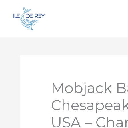
Aller
au
contenu
Mobjack B
Chesapeake
USA – Chan