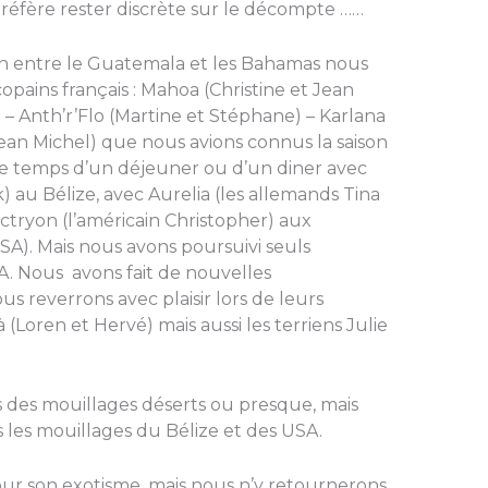
réfère rester discrète sur le décompte ……
ion entre le Guatemala et les Bahamas nous
pains français : Mahoa (Christine et Jean
 – Anth’r’Flo (Martine et Stéphane) – Karlana
ean Michel) que nous avions connus la saison
e temps d’un déjeuner ou d’un diner avec
k) au Bélize, avec Aurelia (les allemands Tina
tryon (l’américain Christopher) aux
A). Mais nous avons poursuivi seuls
A. Nous avons fait de nouvelles
s reverrons avec plaisir lors de leurs
 (Loren et Hervé) mais aussi les terriens Julie
des mouillages déserts ou presque, mais
 les mouillages du Bélize et des USA.
r son exotisme, mais nous n’y retournerons