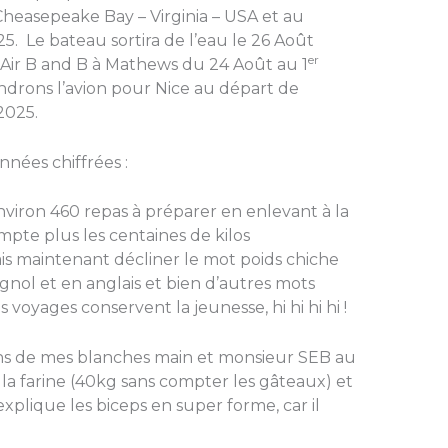
easepeake Bay – Virginia – USA et au
5. Le bateau sortira de l’eau le 26 Août
er
 Air B and B à Mathews du 24 Août au 1
drons l’avion pour Nice au départ de
025.
nées chiffrées :
nviron 460 repas à préparer en enlevant à la
mpte plus les centaines de kilos
sais maintenant décliner le mot poids chiche
gnol et en anglais et bien d’autres mots
s voyages conservent la jeunesse, hi hi hi hi !
ins de mes blanches main et monsieur SEB au
 la farine (40kg sans compter les gâteaux) et
 explique les biceps en super forme, car il