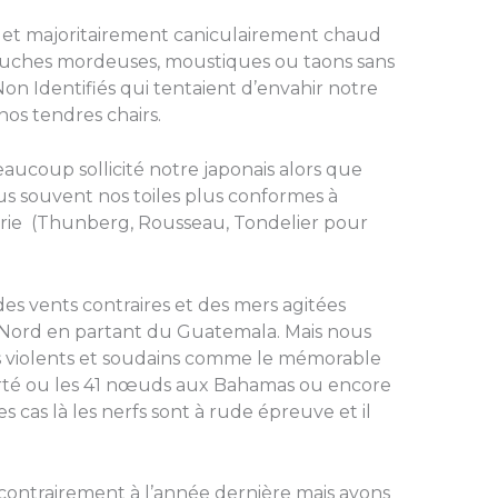
 et majoritairement caniculairement chaud
ouches mordeuses, moustiques ou taons sans
Non Identifiés qui tentaient d’envahir notre
nos tendres chairs.
coup sollicité notre japonais alors que
us souvent nos toiles plus conformes à
Marie (Thunberg, Rousseau, Tondelier pour
s vents contraires et des mers agitées
 Nord en partant du Guatemala. Mais nous
ts violents et soudains comme le mémorable
erté ou les 41 nœuds aux Bahamas ou encore
 cas là les nerfs sont à rude épreuve et il
contrairement à l’année dernière mais avons