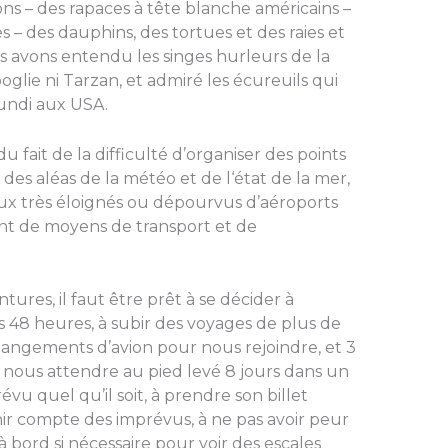
ons – des rapaces à tête blanche américains –
s – des dauphins, des tortues et des raies et
 avons entendu les singes hurleurs de la
glie ni Tarzan, et admiré les écureuils qui
Lundi aux USA.
fait de la difficulté d’organiser des points
es aléas de la météo et de l‘état de la mer,
eux très éloignés ou dépourvus d’aéroports
nt de moyens de transport et de
ures, il faut être prêt à se décider à
s 48 heures, à subir des voyages de plus de
hangements d’avion pour nous rejoindre, et 3
 nous attendre au pied levé 8 jours dans un
évu quel qu’il soit, à prendre son billet
ir compte des imprévus, à ne pas avoir peur
à bord si nécessaire pour voir des escales