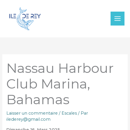
Aller
au
contenu
Nassau Harbour
Club Marina,
Bahamas
Laisser un commentaire
/
Escales
/ Par
ilederey@gmail.com
Dimanche 16 Mars 2025