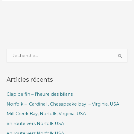
R
e
c
Articles récents
h
e
Clap de fin – l’heure des bilans
r
Norfolk – Cardinal , Chesapeake bay – Virginia, USA
c
h
Mill Creek Bay, Norfolk, Virginia, USA
e
en route vers Norfolk USA
r
en route vers Norfolk USA