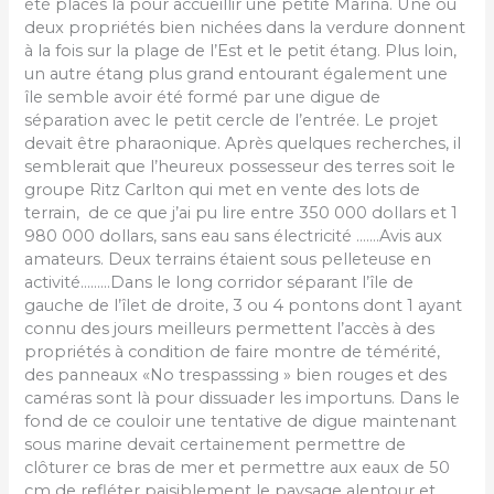
été placés là pour accueillir une petite Marina. Une ou
deux propriétés bien nichées dans la verdure donnent
à la fois sur la plage de l’Est et le petit étang. Plus loin,
un autre étang plus grand entourant également une
île semble avoir été formé par une digue de
séparation avec le petit cercle de l’entrée. Le projet
devait être pharaonique. Après quelques recherches, il
semblerait que l’heureux possesseur des terres soit le
groupe Ritz Carlton qui met en vente des lots de
terrain, de ce que j’ai pu lire entre 350 000 dollars et 1
980 000 dollars, sans eau sans électricité …….Avis aux
amateurs. Deux terrains étaient sous pelleteuse en
activité………Dans le long corridor séparant l’île de
gauche de l’îlet de droite, 3 ou 4 pontons dont 1 ayant
connu des jours meilleurs permettent l’accès à des
propriétés à condition de faire montre de témérité,
des panneaux «No trespasssing » bien rouges et des
caméras sont là pour dissuader les importuns. Dans le
fond de ce couloir une tentative de digue maintenant
sous marine devait certainement permettre de
clôturer ce bras de mer et permettre aux eaux de 50
cm de refléter paisiblement le paysage alentour et