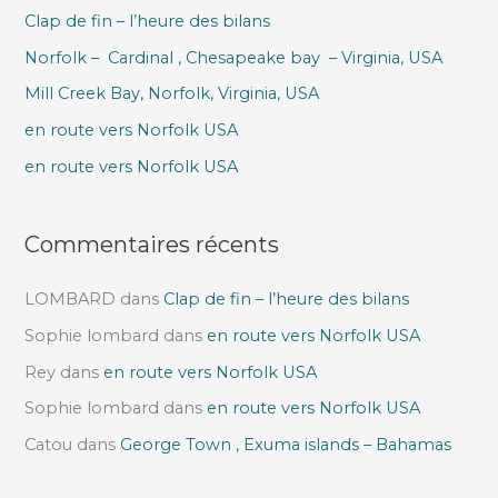
Clap de fin – l’heure des bilans
r
Norfolk – Cardinal , Chesapeake bay – Virginia, USA
c
h
Mill Creek Bay, Norfolk, Virginia, USA
e
en route vers Norfolk USA
r
en route vers Norfolk USA
:
Commentaires récents
LOMBARD
dans
Clap de fin – l’heure des bilans
Sophie lombard
dans
en route vers Norfolk USA
Rey
dans
en route vers Norfolk USA
Sophie lombard
dans
en route vers Norfolk USA
Catou
dans
George Town , Exuma islands – Bahamas