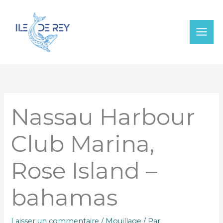
Aller
au
contenu
Nassau Harbour
Club Marina,
Rose Island –
bahamas
Laisser un commentaire
/
Mouillage
/ Par