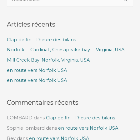
e
c
Articles récents
h
e
Clap de fin – l’heure des bilans
r
Norfolk – Cardinal , Chesapeake bay – Virginia, USA
c
h
Mill Creek Bay, Norfolk, Virginia, USA
e
en route vers Norfolk USA
r
en route vers Norfolk USA
:
Commentaires récents
LOMBARD
dans
Clap de fin – l’heure des bilans
Sophie lombard
dans
en route vers Norfolk USA
Rey
dans
en route vers Norfolk USA