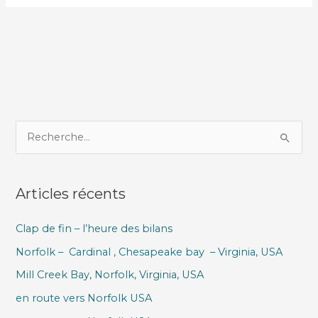
R
e
c
Articles récents
h
e
Clap de fin – l’heure des bilans
r
Norfolk – Cardinal , Chesapeake bay – Virginia, USA
c
h
Mill Creek Bay, Norfolk, Virginia, USA
e
en route vers Norfolk USA
r