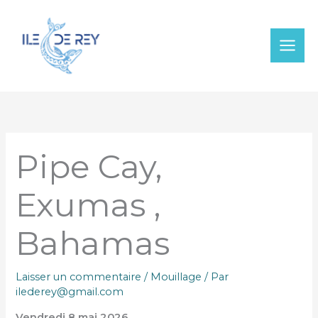
Aller
au
contenu
Pipe Cay,
Exumas ,
Bahamas
Laisser un commentaire
/
Mouillage
/ Par
ilederey@gmail.com
Vendredi 8 mai 2026 .