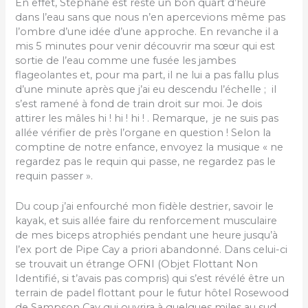
En effet, Stéphane est resté un bon quart d’heure
dans l’eau sans que nous n’en apercevions même pas
l’ombre d’une idée d’une approche. En revanche il a
mis 5 minutes pour venir découvrir ma sœur qui est
sortie de l’eau comme une fusée les jambes
flageolantes et, pour ma part, il ne lui a pas fallu plus
d’une minute après que j’ai eu descendu l’échelle ; il
s’est ramené à fond de train droit sur moi. Je dois
attirer les mâles hi ! hi ! hi ! . Remarque, je ne suis pas
allée vérifier de près l’organe en question ! Selon la
comptine de notre enfance, envoyez la musique « ne
regardez pas le requin qui passe, ne regardez pas le
requin passer ».
Du coup j’ai enfourché mon fidèle destrier, savoir le
kayak, et suis allée faire du renforcement musculaire
de mes biceps atrophiés pendant une heure jusqu’à
l’ex port de Pipe Cay a priori abandonné. Dans celui-ci
se trouvait un étrange OFNI (Objet Flottant Non
Identifié, si t’avais pas compris) qui s’est révélé être un
terrain de padel flottant pour le futur hôtel Rosewood
de Sampson Cay qui ouvrira à quelques miles au sud.