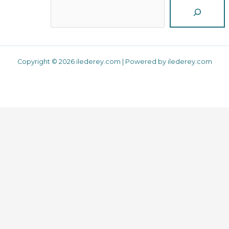
Reche
Copyright © 2026 ilederey.com | Powered by ilederey.com