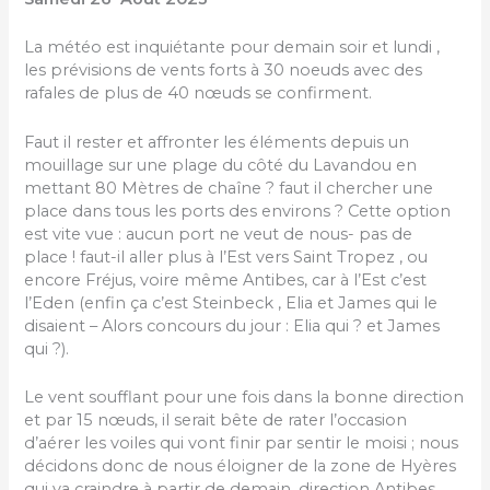
La météo est inquiétante pour demain soir et lundi ,
les prévisions de vents forts à 30 noeuds avec des
rafales de plus de 40 nœuds se confirment.
Faut il rester et affronter les éléments depuis un
mouillage sur une plage du côté du Lavandou en
mettant 80 Mètres de chaîne ? faut il chercher une
place dans tous les ports des environs ? Cette option
est vite vue : aucun port ne veut de nous- pas de
place ! faut-il aller plus à l’Est vers Saint Tropez , ou
encore Fréjus, voire même Antibes, car à l’Est c’est
l’Eden (enfin ça c’est Steinbeck , Elia et James qui le
disaient – Alors concours du jour : Elia qui ? et James
qui ?).
Le vent soufflant pour une fois dans la bonne direction
et par 15 nœuds, il serait bête de rater l’occasion
d’aérer les voiles qui vont finir par sentir le moisi ; nous
décidons donc de nous éloigner de la zone de Hyères
qui va craindre à partir de demain, direction Antibes.