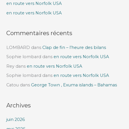
e
en route vers Norfolk USA
r
en route vers Norfolk USA
:
Commentaires récents
LOMBARD
dans
Clap de fin – l’heure des bilans
Sophie lombard
dans
en route vers Norfolk USA
Rey
dans
en route vers Norfolk USA
Sophie lombard
dans
en route vers Norfolk USA
Catou
dans
George Town , Exuma islands – Bahamas
Archives
juin 2026
mai 2026