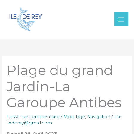
Aller
au
contenu
Plage du grand
Jardin-La
Garoupe Antibes
Laisser un commentaire
/
Mouillage
,
Navigation
/ Par
ilederey@gmail.com
Samedi 26 Août 2023