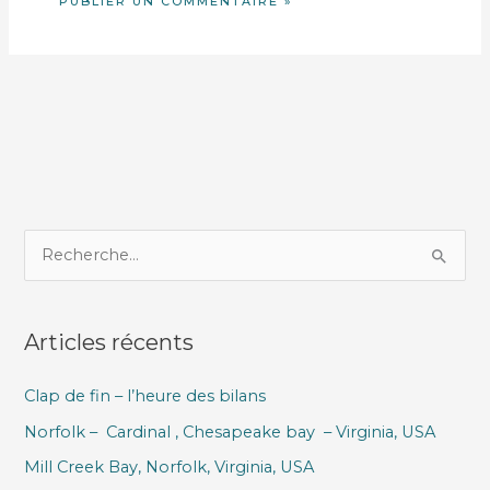
R
e
c
Articles récents
h
e
Clap de fin – l’heure des bilans
r
Norfolk – Cardinal , Chesapeake bay – Virginia, USA
c
h
Mill Creek Bay, Norfolk, Virginia, USA