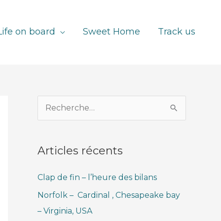
Life on board
Sweet Home
Track us
R
e
c
Articles récents
h
e
Clap de fin – l’heure des bilans
r
Norfolk – Cardinal , Chesapeake bay
c
– Virginia, USA
h