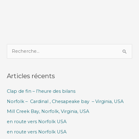
R
e
c
Articles récents
h
e
Clap de fin – l’heure des bilans
r
Norfolk – Cardinal , Chesapeake bay – Virginia, USA
c
h
Mill Creek Bay, Norfolk, Virginia, USA
e
en route vers Norfolk USA
r
en route vers Norfolk USA