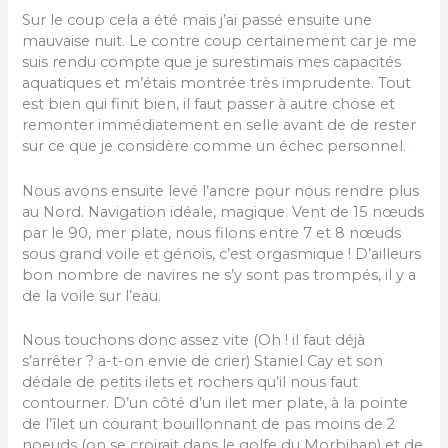
Sur le coup cela a été mais j’ai passé ensuite une
mauvaise nuit. Le contre coup certainement car je me
suis rendu compte que je surestimais mes capacités
aquatiques et m’étais montrée très imprudente. Tout
est bien qui finit bien, il faut passer à autre chose et
remonter immédiatement en selle avant de de rester
sur ce que je considère comme un échec personnel.
Nous avons ensuite levé l’ancre pour nous rendre plus
au Nord. Navigation idéale, magique. Vent de 15 nœuds
par le 90, mer plate, nous filons entre 7 et 8 nœuds
sous grand voile et génois, c’est orgasmique ! D’ailleurs
bon nombre de navires ne s’y sont pas trompés, il y a
de la voile sur l’eau.
Nous touchons donc assez vite (Oh ! il faut déjà
s’arrêter ? a-t-on envie de crier) Staniel Cay et son
dédale de petits ilets et rochers qu’il nous faut
contourner. D’un côté d’un ilet mer plate, à la pointe
de l’îlet un courant bouillonnant de pas moins de 2
noeuds (on se croirait dans le golfe du Morbihan) et de