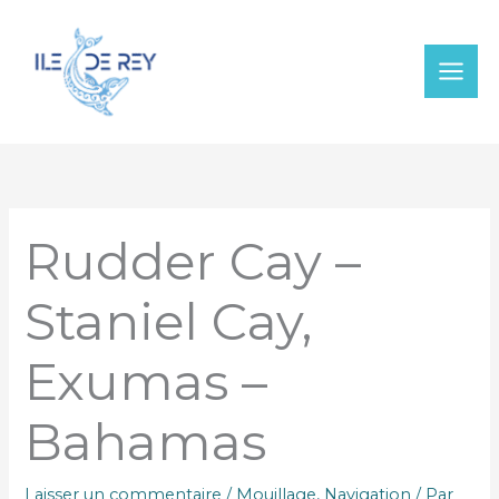
Aller
au
contenu
Rudder Cay –
Staniel Cay,
Exumas –
Bahamas
Laisser un commentaire
/
Mouillage
,
Navigation
/ Par