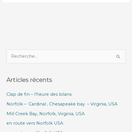
R
e
c
Articles récents
h
e
Clap de fin – l’heure des bilans
r
Norfolk – Cardinal , Chesapeake bay – Virginia, USA
c
h
Mill Creek Bay, Norfolk, Virginia, USA
e
en route vers Norfolk USA
r