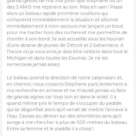
grands gestes de ma frite pour que Stéphane ou un
des 3 AMIS me repèrent au loin. Mais en vain ! Passe
alors un bateau rapide promène couillons qui
comprend immédiatement la situation et sillonne
immédiatement à mon secours me lançant un bout
pour me tracter hors des rochers et me permettre de
monter à son bord. Je suis accueillie sous les hourrah
d’une dizaine de jeunes de Détroit et 2 bahamiens. A
l’heure où je vous écris je dois être célèbre dans tout le
Michigan et dans toutes les Exumas. Je ne les
remercierai jamais assez.
Le bateau prend la direction de notre catamaran, et,
en chemin, nous croisons Stéphane parti lentement à
ma recherche en annexe et ne m’aurait jamais vu faire
de grands signes car trop loin et dans le soleil. Il a
quand même pris le temps de s’occuper du paddle
qui se dégonflait alors qu’il venait de mettre l’annexe à
l’eau. J’aurais pu dériver sur des kilomètres sans qu’il
songe à me chercher à plus de 500 mètres du bateau.
Entre sa femme et le paddle il a choisi !