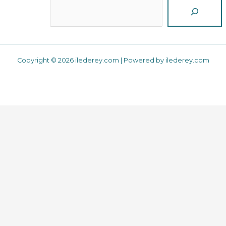
Reche
Copyright © 2026 ilederey.com | Powered by ilederey.com