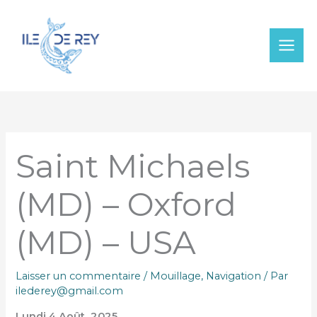
Aller
au
contenu
Saint Michaels
(MD) – Oxford
(MD) – USA
Laisser un commentaire
/
Mouillage
,
Navigation
/ Par
ilederey@gmail.com
Lundi 4 Août 2025