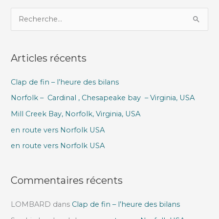
R
e
c
Articles récents
h
e
Clap de fin – l’heure des bilans
r
Norfolk – Cardinal , Chesapeake bay – Virginia, USA
c
h
Mill Creek Bay, Norfolk, Virginia, USA
e
en route vers Norfolk USA
r
en route vers Norfolk USA
:
Commentaires récents
LOMBARD
dans
Clap de fin – l’heure des bilans