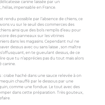
délicatesse canine laissée par un
, hélas, impensable en France.
st rendu possible par l’absence de chiens, ce
s avons vu sur le seuil des commerces des
 chiens ainsi que des bols remplis d’eau pour
ncore des panneaux sur les vitrines
rniers dans les magasins. Cependant nul ne
 baver dessus avec ou sans laisse , son maître
s’offusquant, en te gueulant dessus, de ce
dire que tu n’apprécies pas du tout mais alors
é canine.
 : crabe haché dans une sauce relevée à on
ramequin chauffé par le dessous par une
equin, comme une fondue. Le tout avec des
remper dans cette préparation. Très gouteux,
efaire.