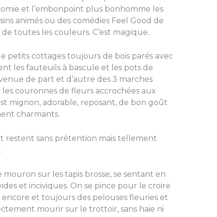
ionomie et l’embonpoint plus bonhomme les
ssins animés ou des comédies Feel Good de
s de toutes les couleurs. C’est magique.
e petits cottages toujours de bois parés avec
t les fauteuils à bascule et les pots de
nvenue de part et d’autre des 3 marches
er les couronnes de fleurs accrochées aux
est mignon, adorable, reposant, de bon goût
ment charmants.
t restent sans prétention mais tellement
.
 mouron sur les tapis brosse, se sentant en
vides et inciviques. On se pince pour le croire
 encore et toujours des pelouses fleuries et
tement mourir sur le trottoir, sans haie ni