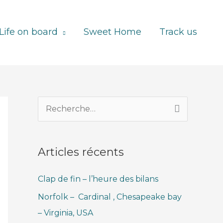
Life on board
Sweet Home
Track us
R
e
c
Articles récents
h
e
Clap de fin – l’heure des bilans
r
Norfolk – Cardinal , Chesapeake bay
c
– Virginia, USA
h