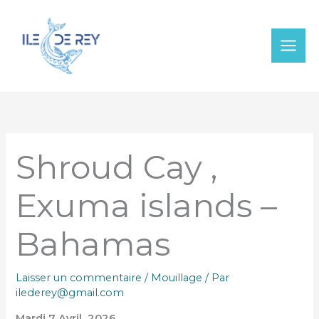
Aller
au
contenu
Shroud Cay ,
Exuma islands –
Bahamas
Laisser un commentaire
/
Mouillage
/ Par
ilederey@gmail.com
Mardi 7 Avril
2026 .