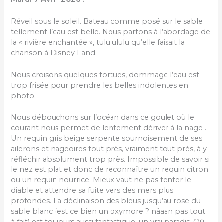
Réveil sous le soleil. Bateau comme posé sur le sable
tellement l’eau est belle. Nous partons à l’abordage de
la « rivière enchantée », tululululu qu’elle faisait la
chanson à Disney Land.
Nous croisons quelques tortues, dommage l’eau est
trop frisée pour prendre les belles indolentes en
photo.
Nous débouchons sur l’océan dans ce goulet où le
courant nous permet de lentement dériver à la nage .
Un requin gris beige serpente sournoisement de ses
ailerons et nageoires tout près, vraiment tout près, à y
réfléchir absolument trop près. Impossible de savoir si
le nez est plat et donc de reconnaître un requin citron
ou un requin nourrice. Mieux vaut ne pas tenter le
diable et attendre sa fuite vers des mers plus
profondes. La déclinaison des bleus jusqu’au rose du
sable blanc (est ce bien un oxymore ? nâaan pas tout
à fait) est toujours aussi fantastique, un vrai paradis. Où