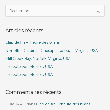
R
e
c
Articles récents
h
e
Clap de fin – l’heure des bilans
r
Norfolk – Cardinal , Chesapeake bay – Virginia, USA
c
h
Mill Creek Bay, Norfolk, Virginia, USA
e
en route vers Norfolk USA
r
en route vers Norfolk USA
:
Commentaires récents
LOMBARD
dans
Clap de fin – l’heure des bilans