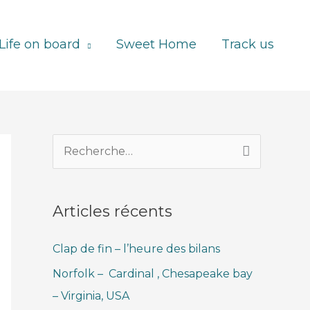
Life on board
Sweet Home
Track us
R
e
c
Articles récents
h
e
Clap de fin – l’heure des bilans
r
Norfolk – Cardinal , Chesapeake bay
c
– Virginia, USA
h