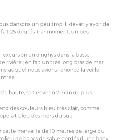
Nous dansons un peu trop. Il devait y avoir de
Il fait 25 degrés. Par moment, un peu
n excursion en dinghys dans la basse
rivière ; en fait un très long bras de mer
ême auquel nous avions renoncé la veille
entrée.
rée haute, soit environ 70 cm de plus.
end des couleurs bleu très clair, comme
ppelait bleu des mers du sud.
cette merveille de 10 mètres de large qui
milieu de bancs de sable bordés d’une baby