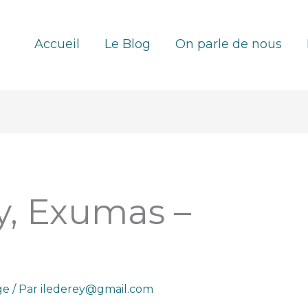
Accueil
Le Blog
On parle de nous
y, Exumas –
ge
/ Par
ilederey@gmail.com