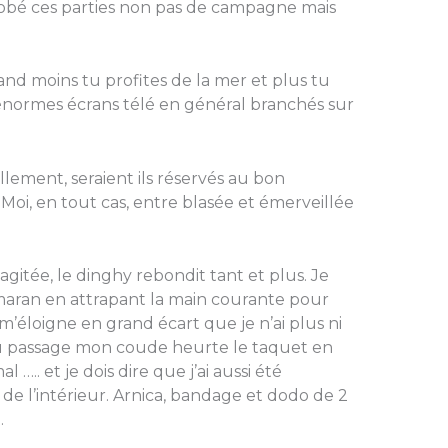
nobé ces parties non pas de campagne mais
rand moins tu profites de la mer et plus tu
s énormes écrans télé en général branchés sur
llement, seraient ils réservés au bon
 Moi, en tout cas, entre blasée et émerveillée
agitée, le dinghy rebondit tant et plus. Je
maran en attrapant la main courante pour
éloigne en grand écart que je n’ai plus ni
 Au passage mon coude heurte le taquet en
 ….. et je dois dire que j’ai aussi été
e l’intérieur. Arnica, bandage et dodo de 2
.