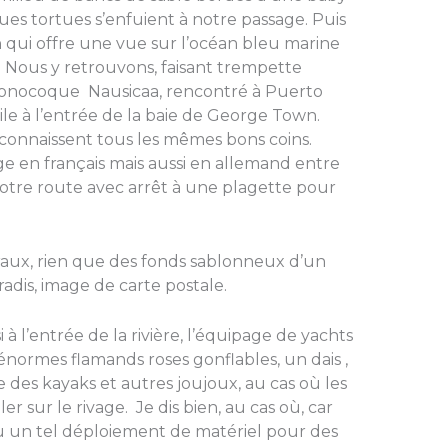
es tortues s’enfuient à notre passage. Puis
n qui offre une vue sur l’océan bleu marine
. Nous y retrouvons, faisant trempette
u monocoque Nausicaa, rencontré à Puerto
oile à l’entrée de la baie de George Town.
 connaissent tous les mêmes bons coins.
e en français mais aussi en allemand entre
otre route avec arrêt à une plagette pour
raux, rien que des fonds sablonneux d’un
adis, image de carte postale.
à l’entrée de la rivière, l’équipage de yachts
normes flamands roses gonflables, un dais ,
e des kayaks et autres joujoux, au cas où les
er sur le rivage. Je dis bien, au cas où, car
 un tel déploiement de matériel pour des