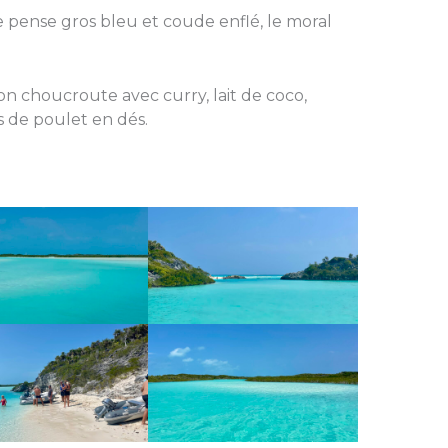
, je pense gros bleu et coude enflé, le moral
n choucroute avec curry, lait de coco,
s de poulet en dés.