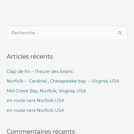
R
e
c
Articles récents
h
e
Clap de fin – l’heure des bilans
r
Norfolk – Cardinal , Chesapeake bay – Virginia, USA
c
h
Mill Creek Bay, Norfolk, Virginia, USA
e
en route vers Norfolk USA
r
en route vers Norfolk USA
:
Commentaires récents