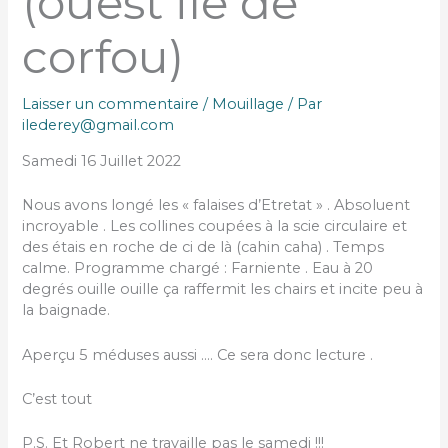
(ouest ile de
corfou)
Laisser un commentaire
/
Mouillage
/ Par
ilederey@gmail.com
Samedi 16 Juillet 2022
Nous avons longé les « falaises d’Etretat » . Absoluent
incroyable . Les collines coupées à la scie circulaire et
des étais en roche de ci de là (cahin caha) . Temps
calme. Programme chargé : Farniente . Eau à 20
degrés ouille ouille ça raffermit les chairs et incite peu à
la baignade.
Aperçu 5 méduses aussi …. Ce sera donc lecture .
C’est tout
P.S. Et Robert ne travaille pas le samedi !!!