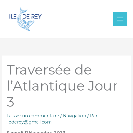
Aller
au
contenu
Traversée de
l’Atlantique Jour
3
Laisser un commentaire
/
Navigation
/ Par
ilederey@gmail.com
Samedi 11 Novembre 2023