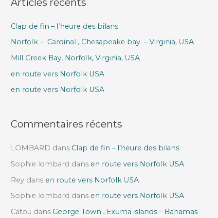
Articles récents
h
e
Clap de fin – l’heure des bilans
r
Norfolk – Cardinal , Chesapeake bay – Virginia, USA
c
h
Mill Creek Bay, Norfolk, Virginia, USA
e
en route vers Norfolk USA
r
en route vers Norfolk USA
:
Commentaires récents
LOMBARD
dans
Clap de fin – l’heure des bilans
Sophie lombard
dans
en route vers Norfolk USA
Rey
dans
en route vers Norfolk USA
Sophie lombard
dans
en route vers Norfolk USA
Catou
dans
George Town , Exuma islands – Bahamas