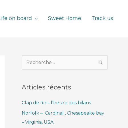
Life on board
Sweet Home
Track us
R
e
c
Articles récents
h
e
Clap de fin – l’heure des bilans
r
Norfolk – Cardinal , Chesapeake bay
c
– Virginia, USA
h