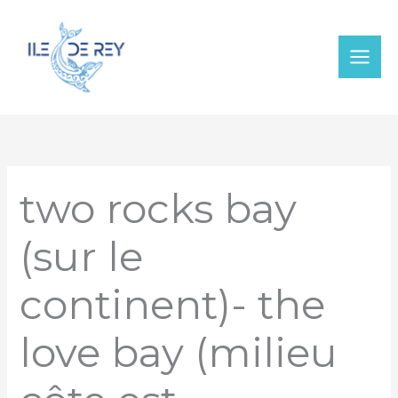
Aller
au
contenu
two rocks bay
(sur le
continent)- the
love bay (milieu