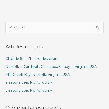
R
e
c
Articles récents
h
e
Clap de fin – l’heure des bilans
r
Norfolk – Cardinal , Chesapeake bay – Virginia, USA
c
h
Mill Creek Bay, Norfolk, Virginia, USA
e
en route vers Norfolk USA
r
en route vers Norfolk USA
:
Commentaires récents