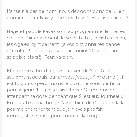
L’anse n’a pas de nom, nous décidons donc de lui en
donner un sur Navily : the love bay. C’est pas beau ça ?
Nage et paddle kayak sont au programme, la mer est
chaude, l’air également, le soleil brille , le ciel est bleu,
les cigales cymbalisent (à vos dictionnaires bande
d’incultes ! – et puis ça vaut au moins 20 points au
scrabble alors !) . Tout va bien.
Et comme à bord depuis l’arrivée de S. et G. (et
seulement depuis leur arrivée, j’vous jur’ m’dame !) , il
est toujours apéro moins le quart , je vous quitte ici
pour aujourd’hui ( et je fais vite car G. trépigne en
attendant sa dose pendant que S. est aux fourneaux !
En plus il est macho ! je t’avais bien dit G. qu’il ne fallait
pas me chercher tant que je n’avais pas fait
« enregistrer sous » pour mon daily blog !) .