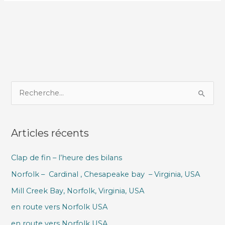
R
e
c
Articles récents
h
e
Clap de fin – l’heure des bilans
r
Norfolk – Cardinal , Chesapeake bay – Virginia, USA
c
h
Mill Creek Bay, Norfolk, Virginia, USA
e
en route vers Norfolk USA
r
en route vers Norfolk USA