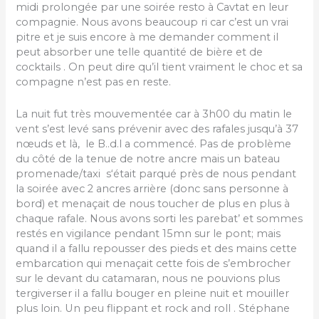
midi prolongée par une soirée resto à Cavtat en leur
compagnie. Nous avons beaucoup ri car c’est un vrai
pitre et je suis encore à me demander comment il
peut absorber une telle quantité de bière et de
cocktails . On peut dire qu’il tient vraiment le choc et sa
compagne n’est pas en reste.
La nuit fut très mouvementée car à 3h00 du matin le
vent s’est levé sans prévenir avec des rafales jusqu’à 37
nœuds et là, le B..d.l a commencé. Pas de problème
du côté de la tenue de notre ancre mais un bateau
promenade/taxi s‘était parqué près de nous pendant
la soirée avec 2 ancres arrière (donc sans personne à
bord) et menaçait de nous toucher de plus en plus à
chaque rafale. Nous avons sorti les parebat’ et sommes
restés en vigilance pendant 15mn sur le pont; mais
quand il a fallu repousser des pieds et des mains cette
embarcation qui menaçait cette fois de s’embrocher
sur le devant du catamaran, nous ne pouvions plus
tergiverser il a fallu bouger en pleine nuit et mouiller
plus loin. Un peu flippant et rock and roll . Stéphane