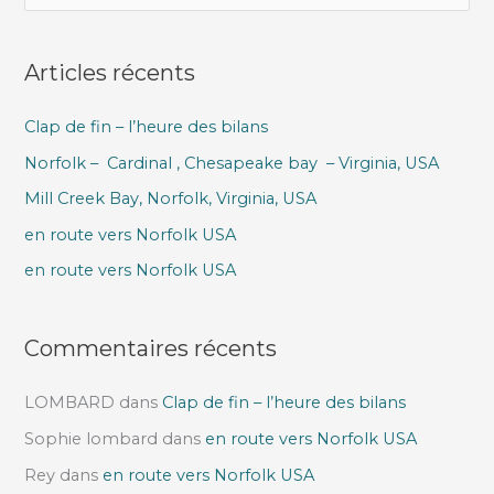
e
c
Articles récents
h
e
Clap de fin – l’heure des bilans
r
Norfolk – Cardinal , Chesapeake bay – Virginia, USA
c
h
Mill Creek Bay, Norfolk, Virginia, USA
e
en route vers Norfolk USA
r
en route vers Norfolk USA
:
Commentaires récents
LOMBARD
dans
Clap de fin – l’heure des bilans
Sophie lombard
dans
en route vers Norfolk USA
Rey
dans
en route vers Norfolk USA