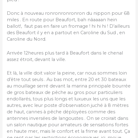
Donc à nouveau ronronronronron du nippon pour 68
miles . En route pour Beaufort, bah nâaaaan hein
ballot!, faut pas en faire un fromage ! hi hi hi ! D’ailleurs
des Beaufort il y en a partout en Caroline du Sud , en
Caroline du Nord.
Arrivée 12heures plus tard à Beaufort dans le chenal
assez étroit, devant la ville.
Et là, la ville doit valoir la peine, car nous sommes loin
d’être tout seuls . Au bas mot, entre 20 et 30 bateaux
au mouillage serré devant la marina principale bourrée
de gros bateaux de pêche au gros pour particuliers
endollarés, tous plus longs et luxueux les uns que les
autres, avec leur poste d’observation juché à 8 mètres
de haut, cannes à pêche déployées comme des
antennes inversées de langoustes . On se croirait dans
un salon nautique pour amateurs de sensations fortes
en haute mer, mais le confort et la frime avant tout. Ça
ne sent pas les restrictions économiques, ici, moi je