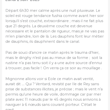
Départ 6h30 mer calme après une nuit pluvieuse. Le
soleil est rouge tendance fushia comme avant hier soir
lorsqu’il s’est couché, extraordinaire ; mais il ne fait plus
que 21 degrés. La deuxième couche est devenue
nécessaire et le pantalon de rigueur, mais je ne vais pas
m’en plaindre, loin de là. Les dauphins font leur métier
de dauphins, ils dauphinent dans le canal.
Pas de souci d’ancre ce matin après le trauma d’hier,
mais le dinghy n’est pas au mieux de sa forme ; soit la
rustine n’a pas tenu soit il y a une autre source d’ennui
à trouver, pas facile !. On verra ça ce soir au mouillage .
Mignonne allons voir si Eole ce matin avait venté,
aurait dit …. Qui ? Ventard, revisité par Ile de Rey sans
prise de substances illicites, je précise ; mais le vent n’a
permis qu’une heure de voile, dommage car par mer
plate avec 11 nœuds par le 45 degrés nous arrivions à
naviguer à 6 nœuds sans courant porteur. C’était le
pied .