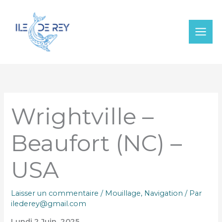
Aller
au
contenu
Wrightville –
Beaufort (NC) –
USA
Laisser un commentaire
/
Mouillage
,
Navigation
/ Par
ilederey@gmail.com
Lundi 2 Juin 2025