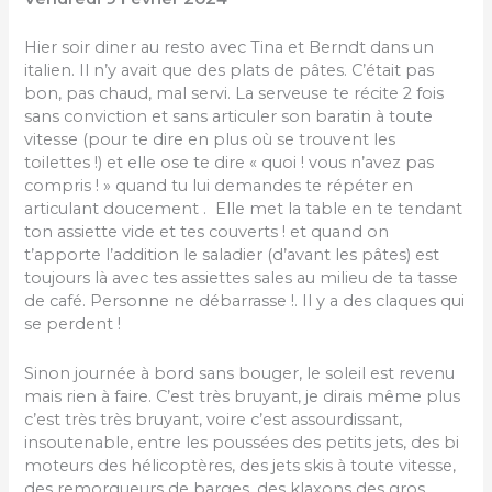
Hier soir diner au resto avec Tina et Berndt dans un
italien. Il n’y avait que des plats de pâtes. C’était pas
bon, pas chaud, mal servi. La serveuse te récite 2 fois
sans conviction et sans articuler son baratin à toute
vitesse (pour te dire en plus où se trouvent les
toilettes !) et elle ose te dire « quoi ! vous n’avez pas
compris ! » quand tu lui demandes te répéter en
articulant doucement . Elle met la table en te tendant
ton assiette vide et tes couverts ! et quand on
t’apporte l’addition le saladier (d’avant les pâtes) est
toujours là avec tes assiettes sales au milieu de ta tasse
de café. Personne ne débarrasse !. Il y a des claques qui
se perdent !
Sinon journée à bord sans bouger, le soleil est revenu
mais rien à faire. C’est très bruyant, je dirais même plus
c’est très très bruyant, voire c’est assourdissant,
insoutenable, entre les poussées des petits jets, des bi
moteurs des hélicoptères, des jets skis à toute vitesse,
des remorqueurs de barges, des klaxons des gros