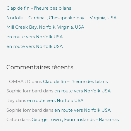
e
Clap de fin – l’heure des bilans
r
Norfolk – Cardinal , Chesapeake bay – Virginia, USA
c
h
Mill Creek Bay, Norfolk, Virginia, USA
e
en route vers Norfolk USA
r
en route vers Norfolk USA
:
Commentaires récents
LOMBARD
dans
Clap de fin – l’heure des bilans
Sophie lombard
dans
en route vers Norfolk USA
Rey
dans
en route vers Norfolk USA
Sophie lombard
dans
en route vers Norfolk USA
Catou
dans
George Town , Exuma islands – Bahamas