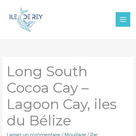
Aller
au
contenu
Long South
Cocoa Cay –
Lagoon Cay, iles
du Bélize
Laisser un commentaire
/
Mouillage
/ Par