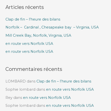
Articles récents
h
e
Clap de fin – l’heure des bilans
r
Norfolk – Cardinal , Chesapeake bay – Virginia, USA
c
h
Mill Creek Bay, Norfolk, Virginia, USA
e
en route vers Norfolk USA
r
en route vers Norfolk USA
:
Commentaires récents
LOMBARD
dans
Clap de fin – l’heure des bilans
Sophie lombard
dans
en route vers Norfolk USA
Rey
dans
en route vers Norfolk USA
Sophie lombard
dans
en route vers Norfolk USA