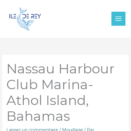
Aller
au
contenu
Nassau Harbour
Club Marina-
Athol Island,
Bahamas
Laisser un commentaire
/
Mouillage
/ Par