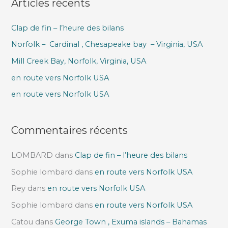
Articles récents
h
e
Clap de fin – l’heure des bilans
r
Norfolk – Cardinal , Chesapeake bay – Virginia, USA
c
h
Mill Creek Bay, Norfolk, Virginia, USA
e
en route vers Norfolk USA
r
en route vers Norfolk USA
:
Commentaires récents
LOMBARD
dans
Clap de fin – l’heure des bilans
Sophie lombard
dans
en route vers Norfolk USA
Rey
dans
en route vers Norfolk USA
Sophie lombard
dans
en route vers Norfolk USA
Catou
dans
George Town , Exuma islands – Bahamas