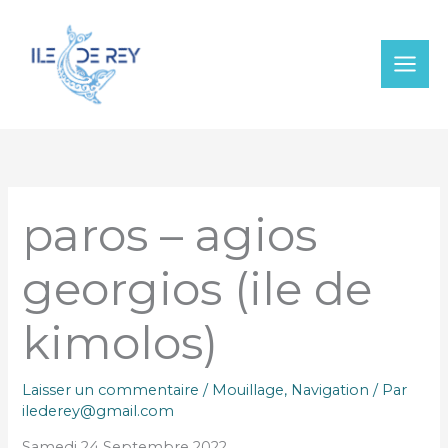
Aller
au
contenu
paros – agios
georgios (ile de
kimolos)
Laisser un commentaire
/
Mouillage
,
Navigation
/ Par
ilederey@gmail.com
Samedi 24 Septembre 2022