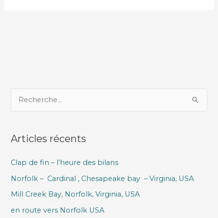
R
e
c
Articles récents
h
e
Clap de fin – l’heure des bilans
r
Norfolk – Cardinal , Chesapeake bay – Virginia, USA
c
h
Mill Creek Bay, Norfolk, Virginia, USA
e
en route vers Norfolk USA