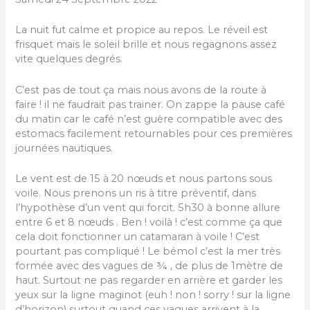
La nuit fut calme et propice au repos. Le réveil est
frisquet mais le soleil brille et nous regagnons assez
vite quelques degrés.
C’est pas de tout ça mais nous avons de la route à
faire ! il ne faudrait pas trainer. On zappe la pause café
du matin car le café n’est guère compatible avec des
estomacs facilement retournables pour ces premières
journées nautiques.
Le vent est de 15 à 20 nœuds et nous partons sous
voile. Nous prenons un ris à titre préventif, dans
l’hypothèse d’un vent qui forcit. 5h30 à bonne allure
entre 6 et 8 nœuds . Ben ! voilà ! c’est comme ça que
cela doit fonctionner un catamaran à voile ! C’est
pourtant pas compliqué ! Le bémol c’est la mer très
formée avec des vagues de ¾ , de plus de 1mètre de
haut. Surtout ne pas regarder en arrière et garder les
yeux sur la ligne maginot (euh ! non ! sorry ! sur la ligne
d’horizon) surtout quand ces vagues arrivent à la