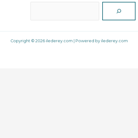
Reche
Copyright © 2026 ilederey.com | Powered by ilederey.com