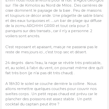
Enfin nous nous arrêtons pour la nuit à Agios Georgios
sur l’île de Kimolos au Nord de Milos . Des carrières de
craie dominent le paysage de la baie . Peu de maisons
et toujours ce décor aride. Une plagette de sable blanc
et des eaux turquoises et …..un bar de plage qui diffuse
de la zicmu ARGHHH GRRR et tout cela pour 3
panquins sur des transats , car il n‘y a personne. 2
voiliers sont ancrés.
C’est reposant et apaisant, mais je ne passerai pas le
reste de mes jours ici , c’est trop sec et désert.
24 degrés dans l’eau, la nage se révèle très praticable,
et, au soleil, à l’abri du vent, on pourrait même dire qu’il
fait très bon (je n’ai pas dit très chaud) .
A 18h30 le soleil se couche derrière la colline . Nous
allons remettre quelques couches pour couvrir nos
sveltes corps . Un petit repas chaud est prévu car le
plancher des poissons est assez stable . Un petit
cocktail du captain peut être ?