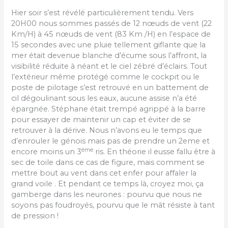
Hier soir s’est révélé particulièrement tendu. Vers
20H00 nous sommes passés de 12 nœuds de vent (22
Km/H) à 45 nœuds de vent (83 Km /H) en l’espace de
15 secondes avec une pluie tellement giflante que la
mer était devenue blanche d’écume sous l’affront, la
visibilité réduite à néant et le ciel zébré d’éclairs. Tout
l’extérieur même protégé comme le cockpit ou le
poste de pilotage s’est retrouvé en un battement de
cil dégoulinant sous les eaux, aucune assise n’a été
épargnée. Stéphane était trempé agrippé à la barre
pour essayer de maintenir un cap et éviter de se
retrouver à la dérive. Nous n’avons eu le temps que
d’enrouler le génois mais pas de prendre un 2eme et
ème
encore moins un 3
ris. En théorie il eusse fallu être à
sec de toile dans ce cas de figure, mais comment se
mettre bout au vent dans cet enfer pour affaler la
grand voile . Et pendant ce temps là, croyez moi, ça
gamberge dans les neurones : pourvu que nous ne
soyons pas foudroyés, pourvu que le mât résiste à tant
de pression !