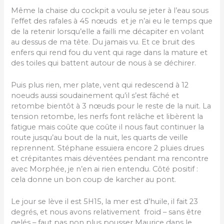
Même la chaise du cockpit a voulu se jeter à l’eau sous
l’effet des rafales à 45 nœuds et je n’ai eu le temps que
de la retenir lorsqu’elle a failli me décapiter en volant
au dessus de ma tête. Du jamais vu. Et ce bruit des
enfers qui rend fou du vent qui rage dans la mature et
des toiles qui battent autour de nous à se déchirer.
Puis plus rien, mer plate, vent qui redescend à 12
noeuds aussi soudainement qu’il s’est fâché et
retombe bientôt à 3 nœuds pour le reste de la nuit. La
tension retombe, les nerfs font relâche et libèrent la
fatigue mais coûte que coûte il nous faut continuer la
route jusqu’au bout de la nuit, les quarts de veille
reprennent. Stéphane essuiera encore 2 pluies drues
et crépitantes mais déventées pendant ma rencontre
avec Morphée, je n’en ai rien entendu. Côté positif :
cela donne un bon coup de karcher au pont.
Le jour se lève il est 5H15, la mer est d’huile, il fait 23
degrés, et nous avons relativement froid – sans être
gelés – faut pas non plus pousser Maurice dans le