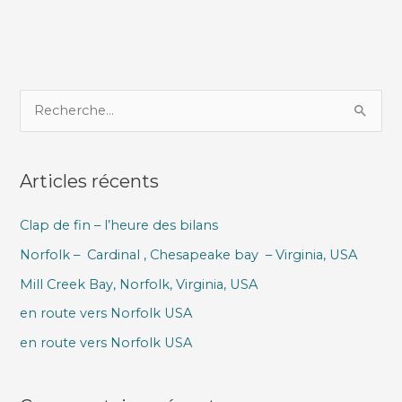
R
e
c
Articles récents
h
e
Clap de fin – l’heure des bilans
r
Norfolk – Cardinal , Chesapeake bay – Virginia, USA
c
h
Mill Creek Bay, Norfolk, Virginia, USA
e
en route vers Norfolk USA
r
en route vers Norfolk USA
: