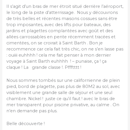
Il s’agit d’un bras de mer étroit situé derrière l’aéroport,
le long de la piste d’atterrissage. Nous y découvrons
de très belles et récentes maisons cossues sans être
trop imposantes, avec des lifts pour bateaux, des
jardins et plagettes complantées avec goût et des
allées carrossables en pente récemment tracées et
cimentées, on se croirait à Saint Barth . Bon je
recommence car cela fait très chic, on ne s’en lasse pas
: ouiiii euhhhh ! cela me fait penser à mon dernier
voyage à Saint Barth euhhhh ! – punaise, ça ! ça
claque ! La grande classe !. Pffftttt !
Nous sommes tombés sur une californienne de plein
pied, bord de plagette, pas plus de 80M2 au sol, avec
visiblement une grande salle de séjour et une seul
chambre. Nickel ! juste ce qu’il faut ! avec le bras de
mer transparent pour piscine privative, au calme . On
n’en demande pas plus.
Belle découverte !