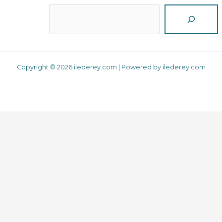
Reche
Copyright © 2026 ilederey.com | Powered by ilederey.com