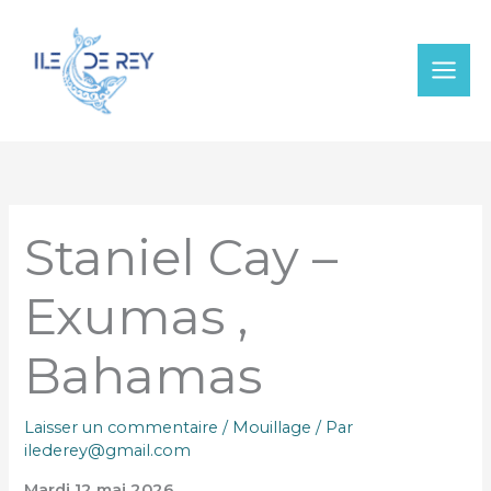
Aller
au
contenu
Staniel Cay –
Exumas ,
Bahamas
Laisser un commentaire
/
Mouillage
/ Par
ilederey@gmail.com
Mardi 12 mai 2026 .