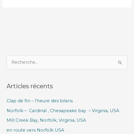
R
e
c
Articles récents
h
e
Clap de fin – l’heure des bilans
r
Norfolk – Cardinal , Chesapeake bay – Virginia, USA
c
h
Mill Creek Bay, Norfolk, Virginia, USA
e
en route vers Norfolk USA