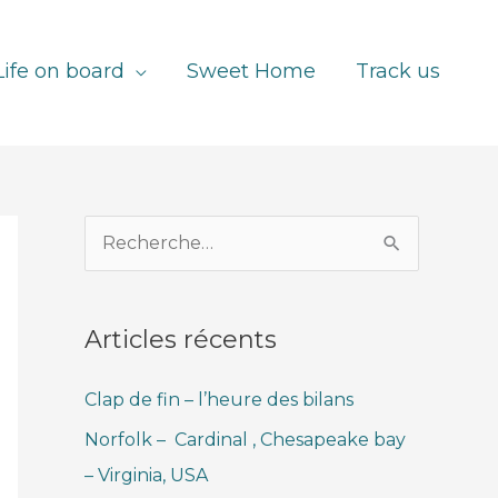
Life on board
Sweet Home
Track us
R
e
c
Articles récents
h
e
Clap de fin – l’heure des bilans
r
Norfolk – Cardinal , Chesapeake bay
c
– Virginia, USA
h