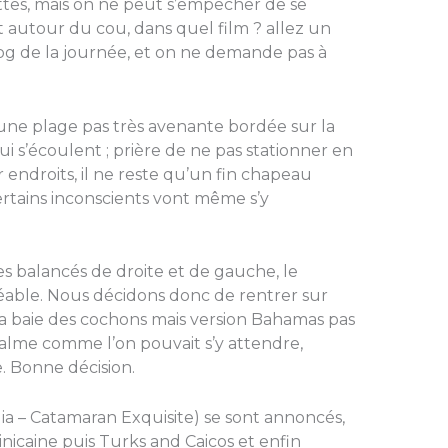
pattes, mais on ne peut s’empêcher de se
autour du cou, dans quel film ? allez un
blog de la journée, et on ne demande pas à
 une plage pas très avenante bordée sur la
ui s’écoulent ; prière de ne pas stationner en
ar endroits, il ne reste qu’un fin chapeau
ertains inconscients vont même s’y
s balancés de droite et de gauche, le
réable. Nous décidons donc de rentrer sur
(la baie des cochons mais version Bahamas pas
calme comme l’on pouvait s’y attendre,
. Bonne décision.
ia – Catamaran Exquisite) se sont annoncés,
nicaine puis Turks and Caicos et enfin