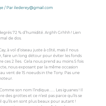
ge
/ Par
ilederey@gmail.com
degrés 72 % d’humidité. Arghh Grhhh ! Lien
 mal de dos.
, à vol d’oiseau juste à côté, mais il nous
, faire un long détour pour éviter les fonds
re ces 2 îles. Cela nous prend au moins 5 fois
irecte, nous exposant par la même occasion
au vent de 15 noeuds in the Tony. Pas une
moteur.
 Comme son nom l’indique……. Les iguanes ! Il
bre des grottes et ce n’est pas parce qu’ils se
il qu’ils en sont plus beaux pour autant !