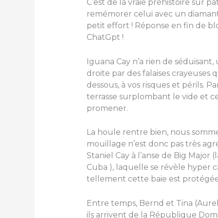
C’est de la vraie préhistoire sur 
remémorer celui avec un diamant 
petit effort ! Réponse en fin de 
ChatGpt !
Iguana Cay n’a rien de séduisant,
droite par des falaises crayeuses q
dessous, à vos risques et périls. P
terrasse surplombant le vide et c
promener.
La houle rentre bien, nous somme
mouillage n’est donc pas très ag
Staniel Cay à l’anse de Big Major 
Cuba ), laquelle se révèle hyper 
tellement cette baie est protégée
Entre temps, Bernd et Tina (Aurel
ils arrivent de la République Domi